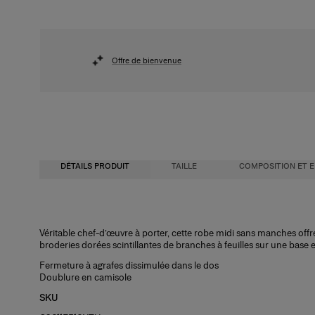
Offre de bienvenue
DÉTAILS PRODUIT
TAILLE
COMPOSITION ET E
Corsage cintré avec jupe midi forme trapèze
100 % laine vierge
Véritable chef-d’œuvre à porter, cette robe midi sans manches of
broderies dorées scintillantes de branches à feuilles sur une base e
Tulle léger à ornements
Instructions de lavage
Fermeture à agrafes dissimulée dans le dos
Le mannequin mesure 176 cm / 5 pi 9 po et porte une taille US 2
Nettoyage à sec uniquement
Doublure en camisole
Buste :
Pays de fabrication
29,5 "
SKU
Taille
Inde
: 23"