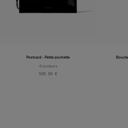
Postcard - Petite pochette
Boucles
4
couleurs
‌535.00 €