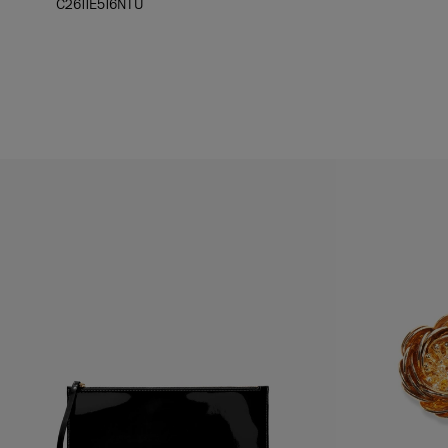
C2611E516NTU
Hanches :
33,5 "