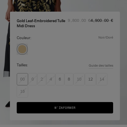
Prix d'origine
Prix promotionne
:
‌9,800.00 €
‌4,900.00 €
Gold Leaf-Embroidered Tulle
Midi Dress
Couleur:
noir/doré
Tailles:
Guide des tailles
00
0
2
4
6
8
10
12
14
16
M’INFORMER