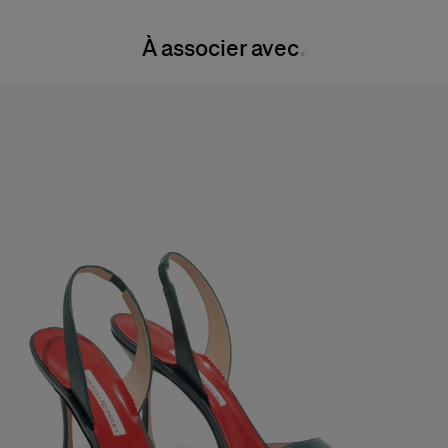
Instructions de lavage
Taille :
23,5 "
À associer avec
Nettoyage à sec uniquement
Hanches :
34"
Pays de fabrication
Italie