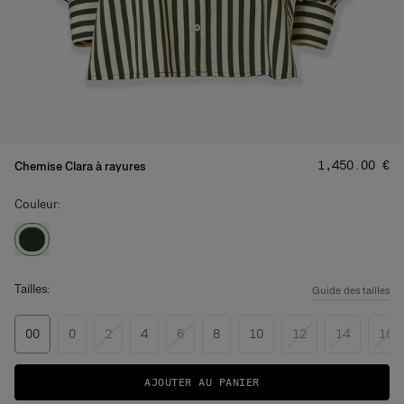
Prix
:
‌1,450.00 €
Chemise Clara à rayures
Couleur:
Tailles:
Guide des tailles
00
0
2
4
6
8
10
12
14
16
AJOUTER AU PANIER