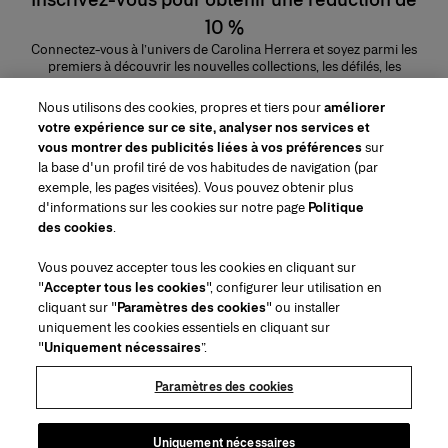
10 %
Connectez-vous à l’univers de Carolina Herrera et soyez parmi les
premiers à découvrir les nouvelles collections, les défilés, les
lancements de parfums, les conseils maquillage et bien plus encore.
Adresse e-mail
Nous utilisons des cookies, propres et tiers pour
améliorer
votre expérience sur ce site, analyser nos services et
ENVOYER
vous montrer des publicités liées à vos préférences
sur
la base d'un profil tiré de vos habitudes de navigation (par
exemple, les pages visitées). Vous pouvez obtenir plus
d'informations sur les cookies sur notre page
Politique
des cookies
.
Région/Langue
Vous pouvez accepter tous les cookies en cliquant sur
"
Accepter tous les cookies
", configurer leur utilisation en
Service à la clientèle
cliquant sur "
Paramètres des cookies
" ou installer
Trouver une boutique
Contactez-nous
uniquement les cookies essentiels en cliquant sur
À propos de nous
"
Uniquement nécessaires
”.
Livraisons et Retours Beauté
Livraisons et Retours Mode
House of Herrera
Emplois
Mentions légales et cookies
Suivez votre commande
Retourner ma commande
Paramètres des cookies
Puig
chcarolinaherrera.com
(s'ouvre dans un nouvel onglet)
(s'ouvre dans un nouvel onglet)
FAQs
Service d'emballage cadeau
Conditions générales
Conditions Générales de Vente Beauté
Centre de préférences
Conditions Générales de Vente Mode
Déclaration d'accessibilité
Uniquement nécessaires
(s'ouvre dans un nouvel onglet)