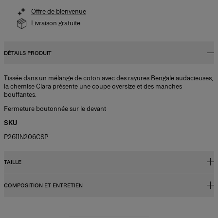
Offre de bienvenue
Livraison gratuite
DÉTAILS PRODUIT
Tissée dans un mélange de coton avec des rayures Bengale audacieuses,
la chemise Clara présente une coupe oversize et des manches
bouffantes.
Fermeture boutonnée sur le devant
SKU
P2611N206CSP
TAILLE
COMPOSITION ET ENTRETIEN
Coupe légèrement oversize
Le modèle mesure 1,77 m/ (5’9”) et porte une taille US 2
86 % coton, 14 % nylon
Buste
:
32"