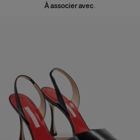
À associer avec
Nettoyage à sec uniquement
Hanches :
34.5"
Pays de fabrication
Italie