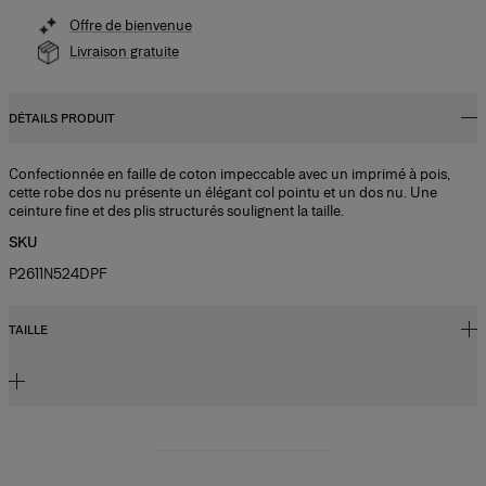
Offre de bienvenue
Livraison gratuite
DÉTAILS PRODUIT
Confectionnée en faille de coton impeccable avec un imprimé à pois,
cette robe dos nu présente un élégant col pointu et un dos nu. Une
ceinture fine et des plis structurés soulignent la taille.
SKU
P2611N524DPF
TAILLE
Corsage cintré avec jupe midi forme trapèze
Le modèle mesure 1,78 m (5’10”) et porte une taille US 2
100 % viscose
Buste :
31"
Instructions de lavage
Taille :
24"