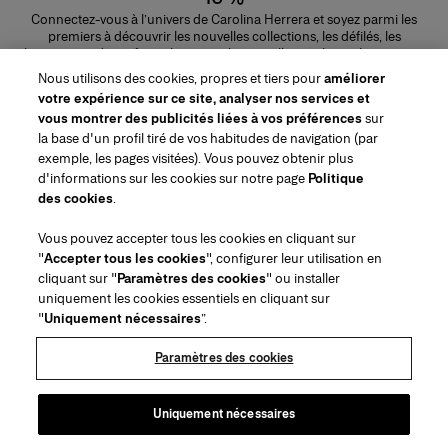
Connectez-vous à l’univers de Carolina Herrera et soyez parmi les
premiers à découvrir les nouvelles collections, les défilés, les
lancements de parfums, les conseils maquillage et bien plus encore.
Adresse e-mail
Nous utilisons des cookies, propres et tiers pour
améliorer
votre expérience sur ce site, analyser nos services et
ENVOYER
vous montrer des publicités liées à vos préférences
sur
la base d'un profil tiré de vos habitudes de navigation (par
exemple, les pages visitées). Vous pouvez obtenir plus
d'informations sur les cookies sur notre page
Politique
des cookies
.
Région/Langue
Vous pouvez accepter tous les cookies en cliquant sur
"
Accepter tous les cookies
", configurer leur utilisation en
Service à la clientèle
cliquant sur "
Paramètres des cookies
" ou installer
Trouver une boutique
Contactez-nous
uniquement les cookies essentiels en cliquant sur
À propos de nous
"
Uniquement nécessaires
”.
Livraisons et Retours Beauté
Livraisons et Retours Mode
House of Herrera
Emplois
Mentions légales et cookies
Suivez votre commande
Retourner ma commande
Paramètres des cookies
Puig
chcarolinaherrera.com
(s'ouvre dans un nouvel onglet)
(s'ouvre dans un nouvel onglet)
FAQs
Service d'emballage cadeau
Conditions générales
Conditions Générales de Vente Beauté
Centre de préférences
Conditions Générales de Vente Mode
Déclaration d'accessibilité
Uniquement nécessaires
(s'ouvre dans un nouvel onglet)
VTO Data Processing Notice
Politique de confidentialité