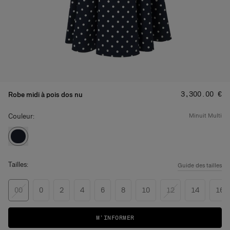
Prix
:
‌3,300.00 €
Robe midi à pois dos nu
Couleur:
minuit multi
Tailles:
Guide des tailles
00
0
2
4
6
8
10
12
14
16
M’INFORMER