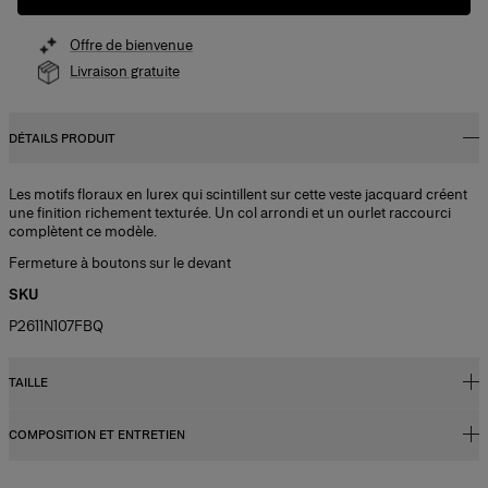
Offre de bienvenue
Livraison gratuite
DÉTAILS PRODUIT
Les motifs floraux en lurex qui scintillent sur cette veste jacquard créent
une finition richement texturée. Un col arrondi et un ourlet raccourci
complètent ce modèle.
Fermeture à boutons sur le devant
SKU
P2611N107FBQ
TAILLE
COMPOSITION ET ENTRETIEN
Coupe régulière
Le modèle mesure 1,77 m/ (5’9”) et porte une taille US 2