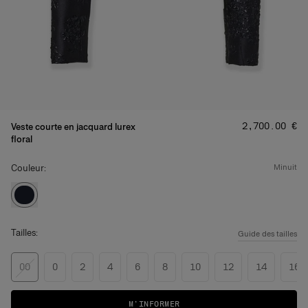
Prix
:
‌2,700.00 €
Veste courte en jacquard lurex
floral
Couleur:
minuit
Tailles:
Guide des tailles
00
0
2
4
6
8
10
12
14
16
M’INFORMER