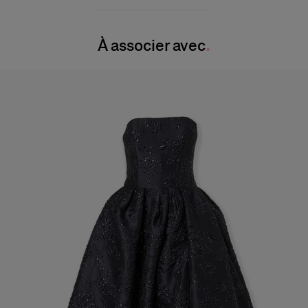
100 % viscose
Buste :
32"
Instructions de lavage
Taille :
23,5 "
À associer avec
Nettoyage à sec uniquement
Hanches :
34"
Pays de fabrication
États-Unis