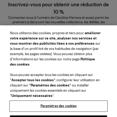
Inscrivez-vous pour obtenir une réduction de
10 %
Connectez-vous à l’univers de Carolina Herrera et soyez parmi les
premiers à découvrir les nouvelles collections, les défilés, les
lancements de parfums, les conseils maquillage et bien plus encore.
Adresse e-mail
Nous utilisons des cookies, propres et tiers pour
améliorer
votre expérience sur ce site, analyser nos services et
ENVOYER
vous montrer des publicités liées à vos préférences
sur
la base d'un profil tiré de vos habitudes de navigation (par
exemple, les pages visitées). Vous pouvez obtenir plus
d'informations sur les cookies sur notre page
Politique
des cookies
.
Région/Langue
Vous pouvez accepter tous les cookies en cliquant sur
"
Accepter tous les cookies
", configurer leur utilisation en
Service à la clientèle
cliquant sur "
Paramètres des cookies
" ou installer
Trouver une boutique
Contactez-nous
uniquement les cookies essentiels en cliquant sur
À propos de nous
"
Uniquement nécessaires
”.
Livraisons et Retours Beauté
Livraisons et Retours Mode
House of Herrera
Emplois
Mentions légales et cookies
Suivez votre commande
Retourner ma commande
Paramètres des cookies
Puig
chcarolinaherrera.com
(s'ouvre dans un nouvel onglet)
(s'ouvre dans un nouvel onglet)
FAQs
Service d'emballage cadeau
Conditions générales
Conditions Générales de Vente Beauté