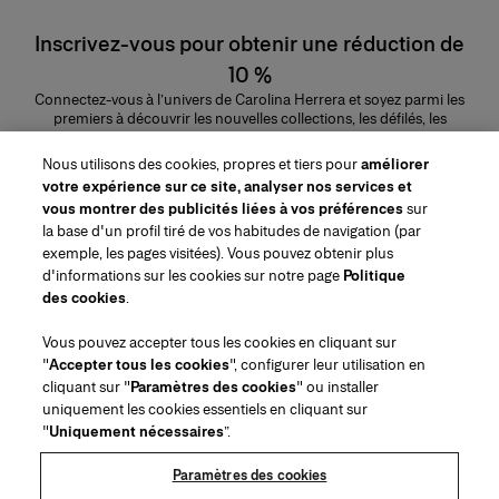
Inscrivez-vous pour obtenir une réduction de
10 %
Connectez-vous à l’univers de Carolina Herrera et soyez parmi les
premiers à découvrir les nouvelles collections, les défilés, les
lancements de parfums, les conseils maquillage et bien plus encore.
Adresse e-mail
Nous utilisons des cookies, propres et tiers pour
améliorer
votre expérience sur ce site, analyser nos services et
ENVOYER
vous montrer des publicités liées à vos préférences
sur
la base d'un profil tiré de vos habitudes de navigation (par
exemple, les pages visitées). Vous pouvez obtenir plus
d'informations sur les cookies sur notre page
Politique
des cookies
.
Région/Langue
Vous pouvez accepter tous les cookies en cliquant sur
"
Accepter tous les cookies
", configurer leur utilisation en
Service à la clientèle
cliquant sur "
Paramètres des cookies
" ou installer
Trouver une boutique
Contactez-nous
uniquement les cookies essentiels en cliquant sur
À propos de nous
"
Uniquement nécessaires
”.
Livraisons et Retours Beauté
Livraisons et Retours Mode
House of Herrera
Emplois
Mentions légales et cookies
Suivez votre commande
Retourner ma commande
Paramètres des cookies
Puig
chcarolinaherrera.com
(s'ouvre dans un nouvel onglet)
(s'ouvre dans un nouvel onglet)
FAQs
Service d'emballage cadeau