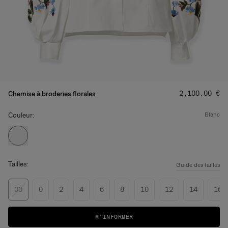
Prix
:
‌2,100.00 €
Chemise à broderies florales
Couleur:
blanc
Tailles:
Guide des tailles
00
0
2
4
6
8
10
12
14
16
M’INFORMER