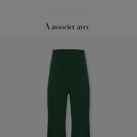
Le modèle mesure 1,78 m (5’10”) et porte une taille US 2
97 % coton, 3 % polyuréthane
Buste :
31"
Instructions de lavage
Taille :
24"
À associer avec
Nettoyage à sec uniquement
Hanches :
34.5"
Pays de fabrication
Inde