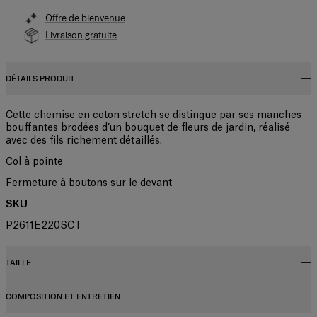
Offre de bienvenue
Livraison gratuite
DÉTAILS PRODUIT
Cette chemise en coton stretch se distingue par ses manches
bouffantes brodées d’un bouquet de fleurs de jardin, réalisé
avec des fils richement détaillés.
Col à pointe
Fermeture à boutons sur le devant
SKU
P2611E220SCT
TAILLE
COMPOSITION ET ENTRETIEN
Coupe régulière