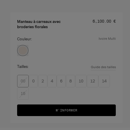
Prix
:
‌6,100.00 €
Manteau à carreaux avec
broderies florales
Couleur:
ivoire multi
Tailles:
Guide des tailles
00
0
2
4
6
8
10
12
14
16
M’INFORMER