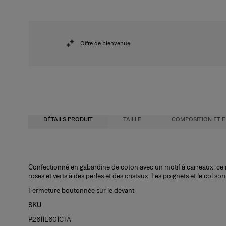
Offre de bienvenue
DÉTAILS PRODUIT
TAILLE
COMPOSITION ET E
Coupe légèrement oversize
100 % viscose
Confectionné en gabardine de coton avec un motif à carreaux, ce m
roses et verts à des perles et des cristaux. Les poignets et le col s
Le modèle mesure 1,78 m (5’10”) et porte une taille US 2
Instructions de lavage
Fermeture boutonnée sur le devant
Buste :
Nettoyage à sec uniquement
29"
SKU
Taille :
Pays de fabrication
23,5 "
P2611E601CTA
Hanches :
Italie
35"