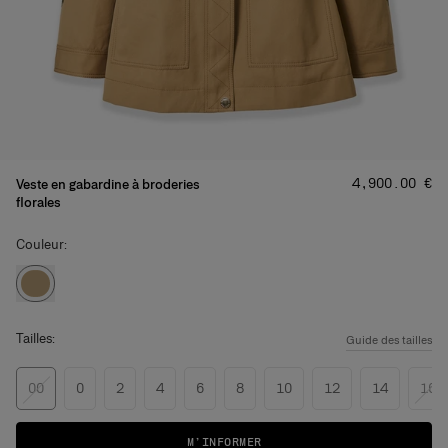
Prix
:
‌4,900.00 €
Veste en gabardine à broderies
florales
Couleur:
Tailles:
Guide des tailles
00
0
2
4
6
8
10
12
14
16
M’INFORMER