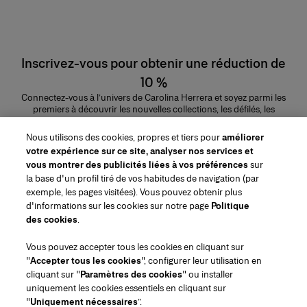
Inscrivez-vous pour obtenir une réduction de
10 %
Connectez-vous à l’univers de Carolina Herrera et soyez parmi les
premiers à découvrir les nouvelles collections, les défilés, les
lancements de parfums, les conseils maquillage et bien plus encore.
Adresse e-mail
Nous utilisons des cookies, propres et tiers pour
améliorer
votre expérience sur ce site, analyser nos services et
ENVOYER
vous montrer des publicités liées à vos préférences
sur
la base d'un profil tiré de vos habitudes de navigation (par
exemple, les pages visitées). Vous pouvez obtenir plus
d'informations sur les cookies sur notre page
Politique
des cookies
.
Région/Langue
Vous pouvez accepter tous les cookies en cliquant sur
"
Accepter tous les cookies
", configurer leur utilisation en
Service à la clientèle
cliquant sur "
Paramètres des cookies
" ou installer
Trouver une boutique
Contactez-nous
uniquement les cookies essentiels en cliquant sur
À propos de nous
"
Uniquement nécessaires
”.
Livraisons et Retours Beauté
Livraisons et Retours Mode