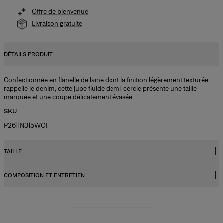
Offre de bienvenue
Livraison gratuite
DÉTAILS PRODUIT
Confectionnée en flanelle de laine dont la finition légèrement texturée
rappelle le denim, cette jupe fluide demi-cercle présente une taille
marquée et une coupe délicatement évasée.
SKU
P2611N315WOF
TAILLE
COMPOSITION ET ENTRETIEN
Coupe ajustée, longueur trapèze
Le modèle mesure 1,78 m (5’10”) et porte une taille US 2
49 % lin, 28 % laine, 15 % soie, 8 % cachemire
Buste :
31",
Instructions de lavage
Taille :
24"