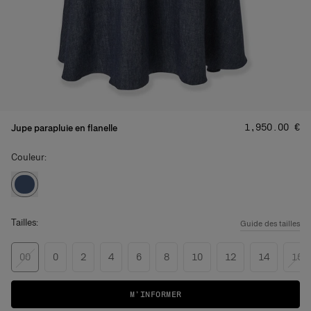
Prix
:
‌1,950.00 €
Jupe parapluie en flanelle
Couleur:
Tailles:
Guide des tailles
00
0
2
4
6
8
10
12
14
16
M’INFORMER