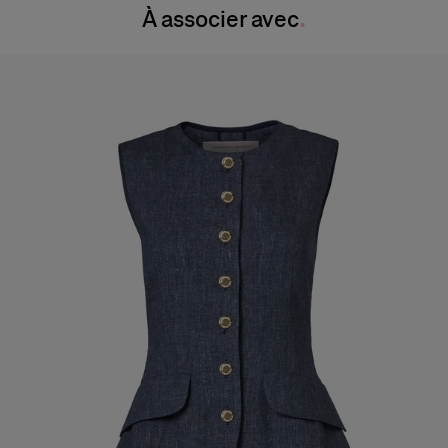
À associer avec
Nettoyage à sec uniquement
Hanches :
34,5 "
Pays de fabrication
Italie