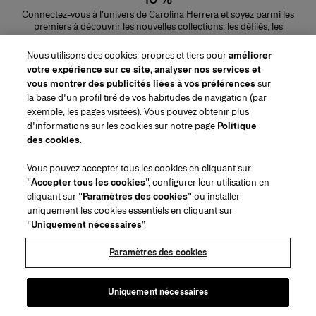
Connectez-vous à l’univers de Carolina Herrera et soyez parmi les
premiers à découvrir les nouvelles collections, les défilés, les
lancements de parfums, les conseils maquillage et bien plus encore.
Adresse e-mail
Nous utilisons des cookies, propres et tiers pour
améliorer
votre expérience sur ce site, analyser nos services et
ENVOYER
vous montrer des publicités liées à vos préférences
sur
la base d'un profil tiré de vos habitudes de navigation (par
exemple, les pages visitées). Vous pouvez obtenir plus
d'informations sur les cookies sur notre page
Politique
des cookies
.
Région/Langue
Vous pouvez accepter tous les cookies en cliquant sur
"
Accepter tous les cookies
", configurer leur utilisation en
Service à la clientèle
cliquant sur "
Paramètres des cookies
" ou installer
Trouver une boutique
Contactez-nous
uniquement les cookies essentiels en cliquant sur
À propos de nous
"
Uniquement nécessaires
”.
Livraisons et Retours Beauté
Livraisons et Retours Mode
House of Herrera
Emplois
Mentions légales et cookies
Suivez votre commande
Retourner ma commande
Paramètres des cookies
Puig
chcarolinaherrera.com
(s'ouvre dans un nouvel onglet)
(s'ouvre dans un nouvel onglet)
FAQs
Service d'emballage cadeau
Conditions générales
Conditions Générales de Vente Beauté
Centre de préférences
Conditions Générales de Vente Mode
Déclaration d'accessibilité
Uniquement nécessaires
(s'ouvre dans un nouvel onglet)
VTO Data Processing Notice
Politique de confidentialité