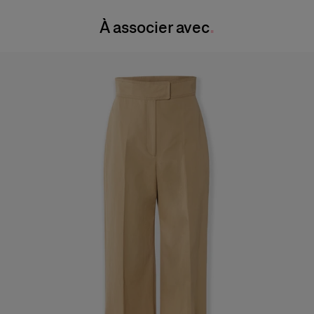
Instructions de lavage
Taille :
24"
À associer avec
Nettoyage à sec uniquement
Hanches :
34.5"