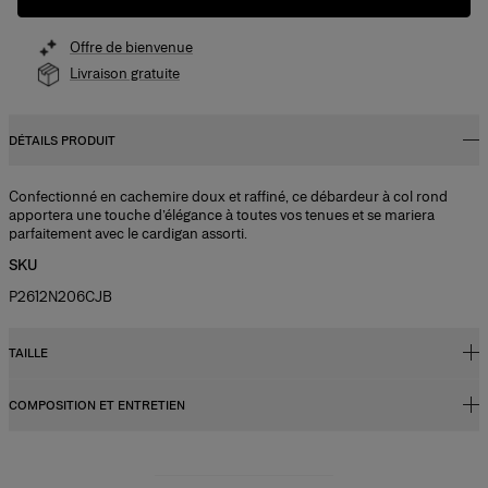
Offre de bienvenue
Livraison gratuite
DÉTAILS PRODUIT
Confectionné en cachemire doux et raffiné, ce débardeur à col rond
apportera une touche d’élégance à toutes vos tenues et se mariera
parfaitement avec le cardigan assorti.
SKU
P2612N206CJB
TAILLE
COMPOSITION ET ENTRETIEN
Coupe régulière
Le modèle mesure 1,78 m (5’10”) et porte une taille US 2
100 % cachemire
Buste :
32"