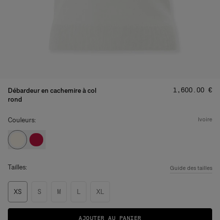
Prix
:
‌1,600.00 €
Débardeur en cachemire à col
rond
Couleurs:
ivoire
Tailles:
Guide des tailles
XS
S
M
L
XL
AJOUTER AU PANIER