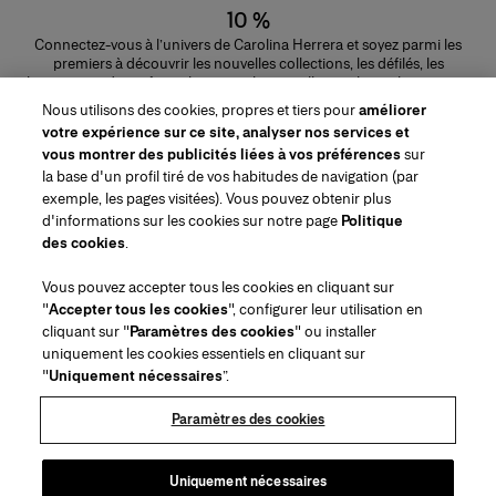
10 %
Connectez-vous à l’univers de Carolina Herrera et soyez parmi les
premiers à découvrir les nouvelles collections, les défilés, les
lancements de parfums, les conseils maquillage et bien plus encore.
Adresse e-mail
Nous utilisons des cookies, propres et tiers pour
améliorer
votre expérience sur ce site, analyser nos services et
ENVOYER
vous montrer des publicités liées à vos préférences
sur
la base d'un profil tiré de vos habitudes de navigation (par
exemple, les pages visitées). Vous pouvez obtenir plus
d'informations sur les cookies sur notre page
Politique
des cookies
.
Région/Langue
Vous pouvez accepter tous les cookies en cliquant sur
"
Accepter tous les cookies
", configurer leur utilisation en
Service à la clientèle
cliquant sur "
Paramètres des cookies
" ou installer
Trouver une boutique
Contactez-nous
uniquement les cookies essentiels en cliquant sur
À propos de nous
"
Uniquement nécessaires
”.
Livraisons et Retours Beauté
Livraisons et Retours Mode
House of Herrera
Emplois
Mentions légales et cookies
Suivez votre commande
Retourner ma commande
Paramètres des cookies
Puig
chcarolinaherrera.com
(s'ouvre dans un nouvel onglet)
(s'ouvre dans un nouvel onglet)
FAQs
Service d'emballage cadeau
Conditions générales
Conditions Générales de Vente Beauté
Centre de préférences
Conditions Générales de Vente Mode
Déclaration d'accessibilité
Uniquement nécessaires
(s'ouvre dans un nouvel onglet)