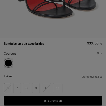
Prix
:
‌930.00 €
Sandales en cuir avec brides
Couleur:
noir
Tailles:
Guide des tailles
6
7
8
9
10
11
M’INFORMER