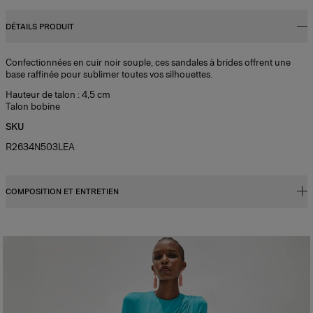
DÉTAILS PRODUIT
Confectionnées en cuir noir souple, ces sandales à brides offrent une
base raffinée pour sublimer toutes vos silhouettes.
Hauteur de talon : 4,5 cm
Talon bobine
SKU
R2634N503LEA
COMPOSITION ET ENTRETIEN
100 % cuir de vachette
Instructions de lavage
À nettoyer avec un chiffon doux et sec
Pays de fabrication
Espagne