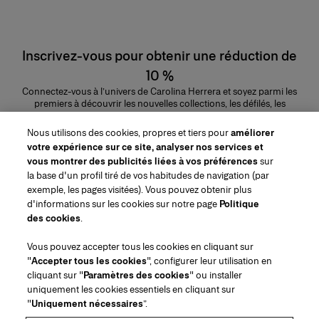
Inscrivez-vous pour obtenir une réduction de
10 %
Connectez-vous à l’univers de Carolina Herrera et soyez parmi les
premiers à découvrir les nouvelles collections, les défilés, les
lancements de parfums, les conseils maquillage et bien plus encore.
Adresse e-mail
Nous utilisons des cookies, propres et tiers pour
améliorer
votre expérience sur ce site, analyser nos services et
ENVOYER
vous montrer des publicités liées à vos préférences
sur
la base d'un profil tiré de vos habitudes de navigation (par
exemple, les pages visitées). Vous pouvez obtenir plus
d'informations sur les cookies sur notre page
Politique
des cookies
.
Région/Langue
Vous pouvez accepter tous les cookies en cliquant sur
"
Accepter tous les cookies
", configurer leur utilisation en
Service à la clientèle
cliquant sur "
Paramètres des cookies
" ou installer
Trouver une boutique
Contactez-nous
uniquement les cookies essentiels en cliquant sur
À propos de nous
"
Uniquement nécessaires
”.
Livraisons et Retours Beauté
Livraisons et Retours Mode
House of Herrera
Emplois