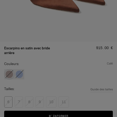
Prix
:
‌915.00 €
Escarpins en satin avec bride
arrière
Couleurs:
café
Tailles:
Guide des tailles
6
7
8
9
10
11
M’INFORMER