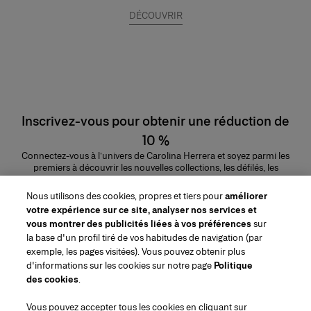
DÉCOUVRIR
Inscrivez-vous pour obtenir une réduction de
10 %
Connectez-vous à l’univers de Carolina Herrera et soyez parmi les
premiers à découvrir les nouvelles collections, les défilés, les
lancements de parfums, les conseils maquillage et bien plus encore.
Adresse e-mail
Nous utilisons des cookies, propres et tiers pour
améliorer
votre expérience sur ce site, analyser nos services et
ENVOYER
vous montrer des publicités liées à vos préférences
sur
la base d'un profil tiré de vos habitudes de navigation (par
exemple, les pages visitées). Vous pouvez obtenir plus
d'informations sur les cookies sur notre page
Politique
des cookies
.
Région/Langue
Vous pouvez accepter tous les cookies en cliquant sur