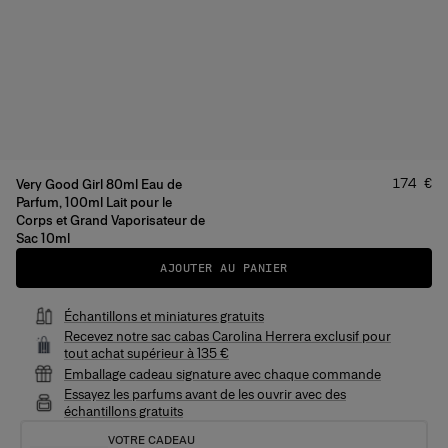
Prix
:
174 €
Very Good Girl 80ml Eau de
Parfum, 100ml Lait pour le
Corps et Grand Vaporisateur de
Sac 10ml
AJOUTER AU PANIER
Échantillons et miniatures gratuits
Recevez notre sac cabas Carolina Herrera exclusif pour
tout achat supérieur à 135 €
Emballage cadeau signature avec chaque commande
Essayez les parfums avant de les ouvrir avec des
échantillons gratuits
VOTRE CADEAU