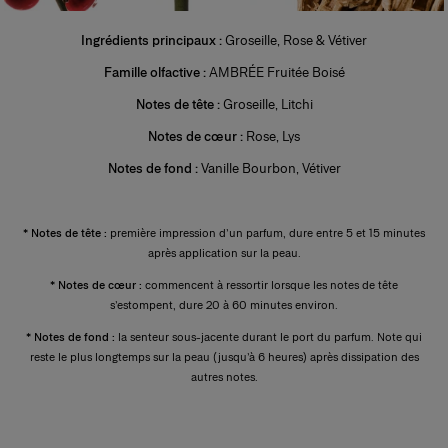
Également appelé extrait de parfum, il s'agit de la forme la plus
Ingrédients principaux :
Groseille, Rose & Vétiver
concentrée. Sa concentration varie de 20 % à 40 % dans une solution
d'alcool extra-fin à 96 %. Plus durable que les autres catégories, il est
Famille olfactive :
AMBRÉE Fruitée Boisé
généralement réservé aux occasions spéciales, notamment en soirée. Les
notes de fond constituent l'essentiel de sa composition. Le parfumeur
Notes de tête :
Groseille, Litchi
met en valeur la noblesse de ces notes afin d'en renforcer la tenue, la
profondeur et l'intensité. Quelques gouttes appliquées directement sur la
Notes de cœur :
Rose, Lys
peau, de préférence sur les points de pulsation, suffisent à révéler toute la
richesse de son sillage.
Notes de fond :
Vanille Bourbon, Vétiver
´+
* Notes de tête :
première impression d’un parfum, dure entre 5 et 15 minutes
après application sur la peau.
* Notes de cœur :
commencent à ressortir lorsque les notes de tête
s’estompent, dure 20 à 60 minutes environ.
* Notes de fond :
la senteur sous-jacente durant le port du parfum. Note qui
reste le plus longtemps sur la peau (jusqu’à 6 heures) après dissipation des
autres notes.