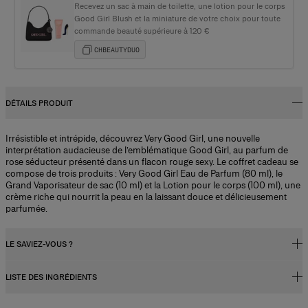
Recevez un sac à main de toilette, une lotion pour le corps
Good Girl Blush et la miniature de votre choix pour toute
commande beauté supérieure à 120 €
CHBEAUTYDUO
DÉTAILS PRODUIT
Irrésistible et intrépide, découvrez Very Good Girl, une nouvelle
interprétation audacieuse de l’emblématique Good Girl, au parfum de
rose séducteur présenté dans un flacon rouge sexy. Le coffret cadeau se
compose de trois produits : Very Good Girl Eau de Parfum (80 ml), le
Grand Vaporisateur de sac (10 ml) et la Lotion pour le corps (100 ml), une
crème riche qui nourrit la peau en la laissant douce et délicieusement
parfumée.
LE SAVIEZ-VOUS ?
LISTE DES INGRÉDIENTS
Concentration du parfum
Les parfums, qu'ils soient destinés aux femmes ou aux hommes,