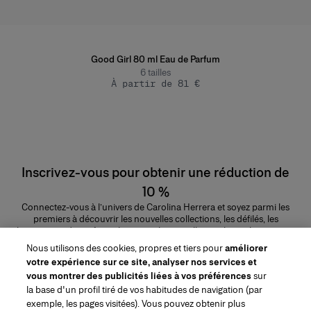
Good Girl 80 ml Eau de Parfum
6
tailles
À partir de 81 €
Inscrivez-vous pour obtenir une réduction de
10 %
Connectez-vous à l’univers de Carolina Herrera et soyez parmi les
premiers à découvrir les nouvelles collections, les défilés, les
lancements de parfums, les conseils maquillage et bien plus encore.
Adresse e-mail
Nous utilisons des cookies, propres et tiers pour
améliorer
votre expérience sur ce site, analyser nos services et
ENVOYER
vous montrer des publicités liées à vos préférences
sur
la base d'un profil tiré de vos habitudes de navigation (par
exemple, les pages visitées). Vous pouvez obtenir plus