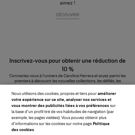
aimez !
DÉCOUVRIR
Inscrivez-vous pour obtenir une réduction de
10 %
Connectez-vous à l’univers de Carolina Herrera et soyez parmi les
premiers à découvrir les nouvelles collections, les défilés, les
lancements de parfums, les conseils maquillage et bien plus encore.
Adresse e-mail
Nous utilisons des cookies, propres et tiers pour
améliorer
votre expérience sur ce site, analyser nos services et
ENVOYER
vous montrer des publicités liées à vos préférences
sur
la base d'un profil tiré de vos habitudes de navigation (par
exemple, les pages visitées). Vous pouvez obtenir plus
d'informations sur les cookies sur notre page
Politique
des cookies
.
Région/Langue