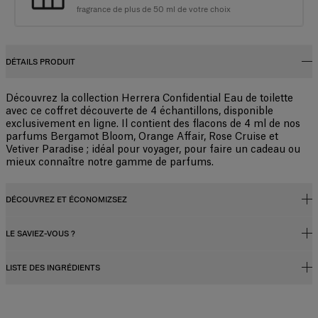
fragrance de plus de 50 ml de votre choix
DÉTAILS PRODUIT
Découvrez la collection Herrera Confidential Eau de toilette
avec ce coffret découverte de 4 échantillons, disponible
exclusivement en ligne. Il contient des flacons de 4 ml de nos
parfums Bergamot Bloom, Orange Affair, Rose Cruise et
Vetiver Paradise ; idéal pour voyager, pour faire un cadeau ou
mieux connaître notre gamme de parfums.
DÉCOUVREZ ET ÉCONOMIZSEZ
LE SAVIEZ-VOUS ?
Bénéficiez de 25 % de réduction sur une fragrance grand
format
LISTE DES INGRÉDIENTS
Concentration du parfum
Achetez ce coffret découverte et recevez un code cadeau
exclusif vous donnant droit à une remise de 25 % sur la
Les parfums, qu'ils soient destinés aux femmes ou aux hommes,
fragrance de plus de 50 ml* de votre choix.
contiennent un concentré de parfum (huiles essentielles) dilué dans un
Alcohol Denat., Parfum (fragrance), Aqua (water), Geraniol, Hexyl
mélange d'alcool et d'eau. En réalité, le pourcentage de concentration