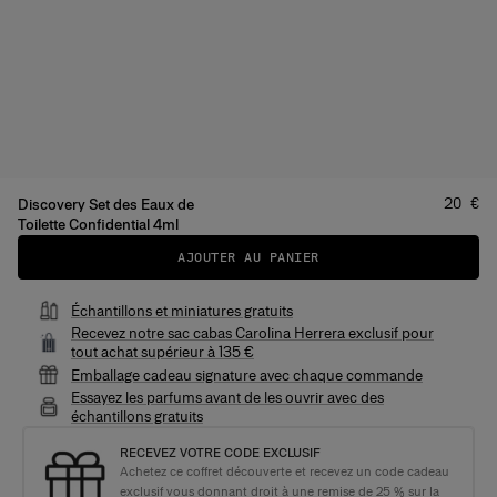
Prix
:
20 €
Discovery Set des Eaux de
Toilette Confidential 4ml
AJOUTER AU PANIER
Échantillons et miniatures gratuits
Recevez notre sac cabas Carolina Herrera exclusif pour
tout achat supérieur à 135 €
Emballage cadeau signature avec chaque commande
Essayez les parfums avant de les ouvrir avec des
échantillons gratuits
RECEVEZ VOTRE CODE EXCLUSIF
Achetez ce coffret découverte et recevez un code cadeau
exclusif vous donnant droit à une remise de 25 % sur la