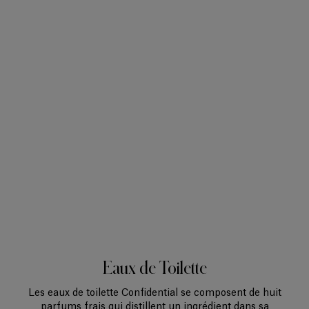
Également appelé extrait de parfum, il s'agit de la forme la plus
concentrée. Sa concentration varie de 20 % à 40 % dans une solution
d'alcool extra-fin à 96 %. Plus durable que les autres catégories, il est
généralement réservé aux occasions spéciales, notamment en soirée. Les
notes de fond constituent l'essentiel de sa composition. Le parfumeur
met en valeur la noblesse de ces notes afin d'en renforcer la tenue, la
profondeur et l'intensité. Quelques gouttes appliquées directement sur la
peau, de préférence sur les points de pulsation, suffisent à révéler toute la
richesse de son sillage.
Eaux de Toilette
Les eaux de toilette Confidential se composent de huit
parfums frais qui distillent un ingrédient dans sa