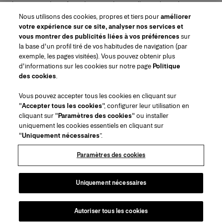
lancements de parfums, les conseils maquillage et bien plus encore.
Adresse e-mail
Nous utilisons des cookies, propres et tiers pour
améliorer
votre expérience sur ce site, analyser nos services et
ENVOYER
vous montrer des publicités liées à vos préférences
sur
la base d'un profil tiré de vos habitudes de navigation (par
exemple, les pages visitées). Vous pouvez obtenir plus
d'informations sur les cookies sur notre page
Politique
des cookies
.
Région/Langue
Vous pouvez accepter tous les cookies en cliquant sur
"
Accepter tous les cookies
", configurer leur utilisation en
Service à la clientèle
cliquant sur "
Paramètres des cookies
" ou installer
Trouver une boutique
Contactez-nous
uniquement les cookies essentiels en cliquant sur
À propos de nous
"
Uniquement nécessaires
”.
Livraisons et Retours Beauté
Livraisons et Retours Mode
House of Herrera
Emplois
Mentions légales et cookies
Suivez votre commande
Retourner ma commande
Paramètres des cookies
Puig
chcarolinaherrera.com
(s'ouvre dans un nouvel onglet)
(s'ouvre dans un nouvel onglet)
FAQs
Service d'emballage cadeau
Conditions générales
Conditions Générales de Vente Beauté
Centre de préférences
Conditions Générales de Vente Mode
Déclaration d'accessibilité
Uniquement nécessaires
(s'ouvre dans un nouvel onglet)
VTO Data Processing Notice
Politique de confidentialité
Politique en matière de cookies
Sitemap
Autoriser tous les cookies
Droits d'auteur 2026 Carolina Herrera
©
2026
Carolina Herrera