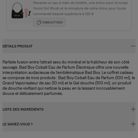
Recevez un sac à main de toilette, une lotion pour le corps
Good Girl Blush et la miniature de votre choix pour toute
commande beauté supérieure à 120 €
CHBEAUTYDUO
DÉTAILS PRODUIT
Parfaite fusion entre l’attrait sexy du minéral et la fraîcheur de son côté
sauvage, Bad Boy Cobalt Eau de Parfum Électrique offre une nouvelle
interprétation audacieuse de l’emblématique Bad Boy. Le coffret cadeau
se compose de trois produits : Bad Boy Cobalt Eau de Parfum (100 ml), le
Grand Vaporisateur de sac (10 ml) et le Gel douche (100 ml), un produit
de douche vivifiant qui nettoie la peau en la laissant incroyablement
douce et délicatement parfumée.
LISTE DES INGRÉDIENTS
LE SAVIEZ-VOUS ?
Alcohol Denat., Parfum (fragrance), Aqua (water), Tetramethyl
Acetyloctahydronaphthalenes, Citrus Aurantium Bergamia (bergamot)