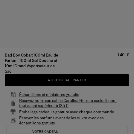
Prix
:
140 €
Bad Boy Cobalt 100ml Eau de
Parfum, 100ml Gel Douche et
10ml Grand Vaporisateur de
Sac
AJOUTER AU PANIER
Échantillons et miniatures gratuits
Recevez notre sac cabas Carolina Herrera exclusif pour
tout achat supérieur à 135 €
Emballage cadeau signature avec chaque commande
Essayez les parfums avant de les ouvrir avec des
échantillons gratuits
VOTRE CADEAU