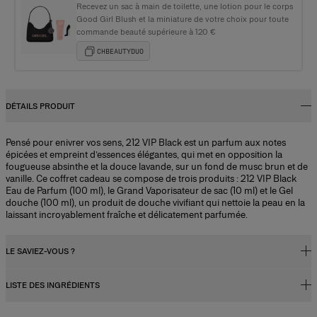
Recevez un sac à main de toilette, une lotion pour le corps
Good Girl Blush et la miniature de votre choix pour toute
commande beauté supérieure à 120 €
CHBEAUTYDUO
DÉTAILS PRODUIT
Pensé pour enivrer vos sens, 212 VIP Black est un parfum aux notes
épicées et empreint d’essences élégantes, qui met en opposition la
fougueuse absinthe et la douce lavande, sur un fond de musc brun et de
vanille. Ce coffret cadeau se compose de trois produits : 212 VIP Black
Eau de Parfum (100 ml), le Grand Vaporisateur de sac (10 ml) et le Gel
douche (100 ml), un produit de douche vivifiant qui nettoie la peau en la
laissant incroyablement fraîche et délicatement parfumée.
LE SAVIEZ-VOUS ?
LISTE DES INGRÉDIENTS
Concentration du parfum
Les parfums, qu'ils soient destinés aux femmes ou aux hommes,