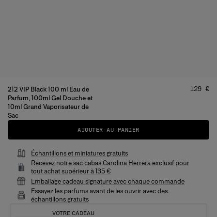
Prix
:
129 €
212 VIP Black 100 ml Eau de
Parfum, 100ml Gel Douche et
10ml Grand Vaporisateur de
Sac
AJOUTER AU PANIER
Échantillons et miniatures gratuits
Recevez notre sac cabas Carolina Herrera exclusif pour
tout achat supérieur à 135 €
Emballage cadeau signature avec chaque commande
Essayez les parfums avant de les ouvrir avec des
échantillons gratuits
VOTRE CADEAU