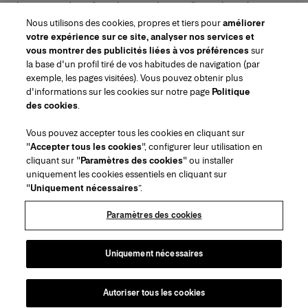
lancements de parfums, les conseils maquillage et bien plus encore.
Adresse e-mail
Nous utilisons des cookies, propres et tiers pour
améliorer
votre expérience sur ce site, analyser nos services et
ENVOYER
vous montrer des publicités liées à vos préférences
sur
la base d'un profil tiré de vos habitudes de navigation (par
exemple, les pages visitées). Vous pouvez obtenir plus
d'informations sur les cookies sur notre page
Politique
des cookies
.
Région/Langue
Vous pouvez accepter tous les cookies en cliquant sur
"
Accepter tous les cookies
", configurer leur utilisation en
Service à la clientèle
cliquant sur "
Paramètres des cookies
" ou installer
Trouver une boutique
Contactez-nous
uniquement les cookies essentiels en cliquant sur
À propos de nous
"
Uniquement nécessaires
”.
Livraisons et Retours Beauté
Livraisons et Retours Mode
House of Herrera
Emplois
Mentions légales et cookies
Suivez votre commande
Retourner ma commande
Paramètres des cookies
Puig
chcarolinaherrera.com
(s'ouvre dans un nouvel onglet)
(s'ouvre dans un nouvel onglet)
FAQs
Service d'emballage cadeau
Conditions générales
Conditions Générales de Vente Beauté
Centre de préférences
Conditions Générales de Vente Mode
Déclaration d'accessibilité
Uniquement nécessaires
(s'ouvre dans un nouvel onglet)
VTO Data Processing Notice
Politique de confidentialité
Politique en matière de cookies
Sitemap
Autoriser tous les cookies
Droits d'auteur 2026 Carolina Herrera
©
2026
Carolina Herrera