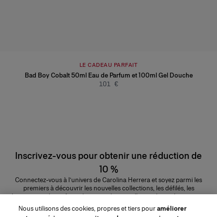
LE CADEAU PARFAIT
Bad Boy Cobalt 50ml Eau de Parfum et 100ml Gel Douche
101 €
Inscrivez-vous pour obtenir une réduction de
10 %
Connectez-vous à l’univers de Carolina Herrera et soyez parmi les
premiers à découvrir les nouvelles collections, les défilés, les
lancements de parfums, les conseils maquillage et bien plus encore.
Adresse e-mail
Nous utilisons des cookies, propres et tiers pour
améliorer