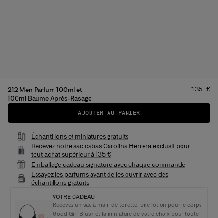
Prix
:
135 €
212 Men Parfum 100ml et
100ml Baume Après-Rasage
AJOUTER AU PANIER
Échantillons et miniatures gratuits
Recevez notre sac cabas Carolina Herrera exclusif pour
tout achat supérieur à 135 €
Emballage cadeau signature avec chaque commande
Essayez les parfums avant de les ouvrir avec des
échantillons gratuits
VOTRE CADEAU
Recevez un sac à main de toilette, une lotion pour le corps
Good Girl Blush et la miniature de votre choix pour toute