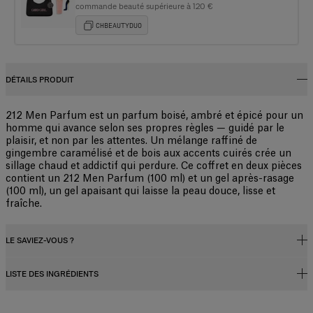
commande beauté supérieure à 120 €
CHBEAUTYDUO
DÉTAILS PRODUIT
212 Men Parfum est un parfum boisé, ambré et épicé pour un
homme qui avance selon ses propres règles — guidé par le
plaisir, et non par les attentes. Un mélange raffiné de
gingembre caramélisé et de bois aux accents cuirés crée un
sillage chaud et addictif qui perdure. Ce coffret en deux pièces
contient un 212 Men Parfum (100 ml) et un gel après-rasage
(100 ml), un gel apaisant qui laisse la peau douce, lisse et
fraîche.
LE SAVIEZ-VOUS ?
LISTE DES INGRÉDIENTS
Concentration du parfum
Les parfums, qu'ils soient destinés aux femmes ou aux hommes,
contiennent un concentré de parfum (huiles essentielles) dilué dans un
Alcohol Denat., Parfum (fragrance), Aqua (water/eau), Tetramethyl