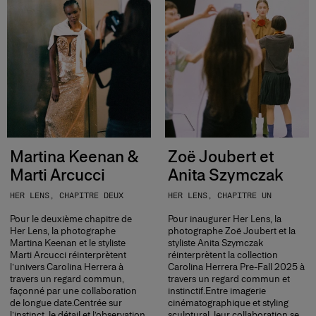
Martina Keenan &
Zoë Joubert et
Marti Arcucci
Anita Szymczak
HER LENS, CHAPITRE DEUX
HER LENS, CHAPITRE UN
Pour le deuxième chapitre de
Pour inaugurer Her Lens, la
Her Lens, la photographe
photographe Zoë Joubert et la
Martina Keenan et le styliste
styliste Anita Szymczak
Marti Arcucci réinterprètent
réinterprètent la collection
l’univers Carolina Herrera à
Carolina Herrera Pre-Fall 2025 à
travers un regard commun,
travers un regard commun et
façonné par une collaboration
instinctif.Entre imagerie
de longue date.Centrée sur
cinématographique et styling
l’instinct, le détail et l’observation,
sculptural, leur collaboration se