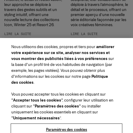
leur approche se déploie à
déploie à travers l’atmosphère, le
travers des gestes subtils et un
détail et le processus, offrant un
styling intuitif, offrant une
premier aperçu d’une nouvelle
nouvelle lecture des collections
série éditoriale façonnée par les
Icon, Winter 25 et Resort 26.
voix créatives féminines.
LIRE LA SUITE
LIRE LA SUITE
Nous utilisons des cookies, propres et tiers pour
améliorer
votre expérience sur ce site, analyser nos services et
vous montrer des publicités liées à vos préférences
sur
la base d'un profil tiré de vos habitudes de navigation (par
exemple, les pages visitées). Vous pouvez obtenir plus
d'informations sur les cookies sur notre page
Politique
des cookies
.
Région/Langue
Vous pouvez accepter tous les cookies en cliquant sur
"
Accepter tous les cookies
", configurer leur utilisation en
Service à la clientèle
cliquant sur "
Paramètres des cookies
" ou installer
Trouver une boutique
Contactez-nous
uniquement les cookies essentiels en cliquant sur
À propos de nous
"
Uniquement nécessaires
”.
Livraisons et Retours Beauté
Livraisons et Retours Mode
House of Herrera
Emplois
Mentions légales et cookies
Suivez votre commande
Retourner ma commande
Paramètres des cookies
Puig
chcarolinaherrera.com