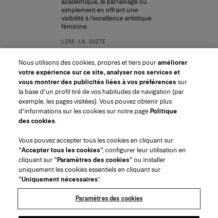
académique, le parrainage ou
simplement en offrant une
visibilité à l’excellence artistique
féminine.
LIRE LA SUITE
Nous utilisons des cookies, propres et tiers pour
améliorer
votre expérience sur ce site, analyser nos services et
vous montrer des publicités liées à vos préférences
sur
la base d'un profil tiré de vos habitudes de navigation (par
exemple, les pages visitées). Vous pouvez obtenir plus
d'informations sur les cookies sur notre page
Politique
des cookies
.
Région/Langue
Vous pouvez accepter tous les cookies en cliquant sur
"
Accepter tous les cookies
", configurer leur utilisation en
Service à la clientèle
cliquant sur "
Paramètres des cookies
" ou installer
Trouver une boutique
Contactez-nous
uniquement les cookies essentiels en cliquant sur
À propos de nous
"
Uniquement nécessaires
”.
Livraisons et Retours Beauté
Livraisons et Retours Mode
House of Herrera
Emplois
Mentions légales et cookies
Suivez votre commande
Retourner ma commande
Paramètres des cookies
Puig
chcarolinaherrera.com
(s'ouvre dans un nouvel onglet)
(s'ouvre dans un nouvel onglet)
FAQs
Service d'emballage cadeau
Conditions générales
Conditions Générales de Vente Beauté