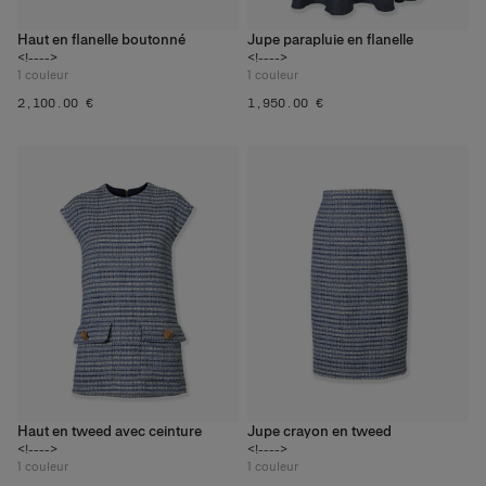
Haut en flanelle boutonné
Jupe parapluie en flanelle
<!---->
<!---->
1
couleur
1
couleur
‌2,100.00 €
‌1,950.00 €
Haut en tweed avec ceinture
Jupe crayon en tweed
<!---->
<!---->
1
couleur
1
couleur