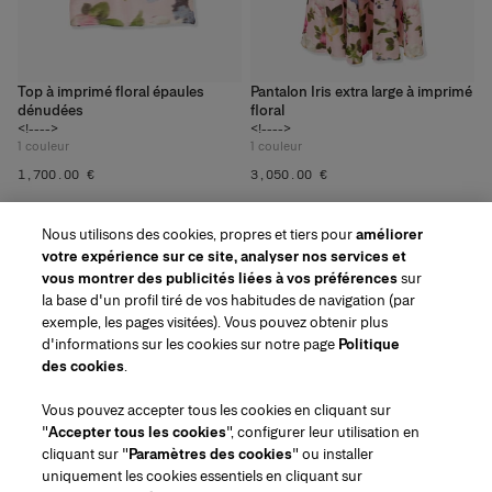
Top à imprimé floral épaules
Pantalon Iris extra large à imprimé
dénudées
floral
<!---->
<!---->
1
couleur
1
couleur
‌1,700.00 €
‌3,050.00 €
Nous utilisons des cookies, propres et tiers pour
améliorer
AFFICHER 20 PRODUITS EN PLUS
votre expérience sur ce site, analyser nos services et
vous montrer des publicités liées à vos préférences
sur
la base d'un profil tiré de vos habitudes de navigation (par
exemple, les pages visitées). Vous pouvez obtenir plus
d'informations sur les cookies sur notre page
Politique
des cookies
.
Région/Langue
Vous pouvez accepter tous les cookies en cliquant sur
"
Accepter tous les cookies
", configurer leur utilisation en
Service à la clientèle
cliquant sur "
Paramètres des cookies
" ou installer
Trouver une boutique
Contactez-nous
uniquement les cookies essentiels en cliquant sur
À propos de nous