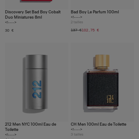
Discovery Set Bad Boy Cobalt
Bad Boy Le Parfum 100ml
Duo Miniatures 8ml
<!---->
2
tailles
<!---->
137 €
102,75 €
30 €
212 Men NYC 100ml Eau de
CH Men 100ml Eau de Toilette
Toilette
<!---->
3
tailles
<!---->