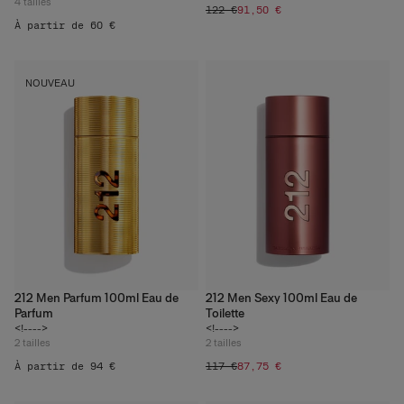
4
tailles
122 €
91,50 €
À partir de 60 €
NOUVEAU
212 Men Parfum 100ml Eau de
212 Men Sexy 100ml Eau de
Parfum
Toilette
<!---->
<!---->
2
tailles
2
tailles
À partir de 94 €
117 €
87,75 €