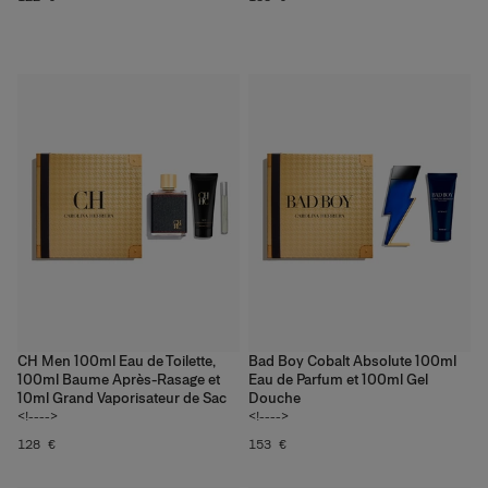
Bad Boy | It's Good To Be
Bad
Découvrir
CH Men 100ml Eau de Toilette,
Bad Boy Cobalt Absolute 100ml
100ml Baume Après-Rasage et
Eau de Parfum et 100ml Gel
10ml Grand Vaporisateur de Sac
Douche
<!---->
<!---->
128 €
153 €