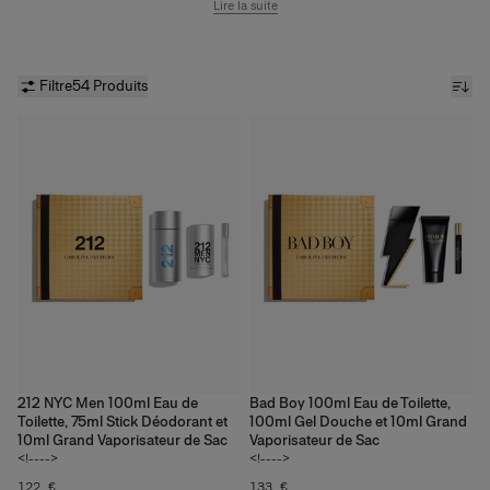
parfums CH et les éditions Carolina Herrera 212.
Lire la suite
Filtre
54 Produits
212 NYC Men 100ml Eau de
Bad Boy 100ml Eau de Toilette,
Toilette, 75ml Stick Déodorant et
100ml Gel Douche et 10ml Grand
10ml Grand Vaporisateur de Sac
Vaporisateur de Sac
<!---->
<!---->
122 €
133 €