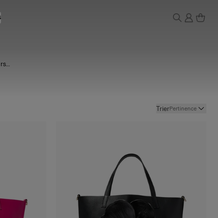
S
rs
ion et à
Trier
Pertinence