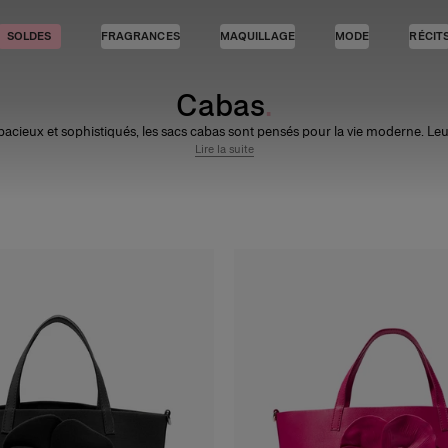
SOLDES
FRAGRANCES
MAQUILLAGE
MODE
RÉCIT
Cabas
pacieux et sophistiqués, les sacs cabas sont pensés pour la vie moderne. Leu
ions généreuses et leurs détails pratiques s'allient à un savoir-faire d'except
Lire la suite
un charme intemporel.