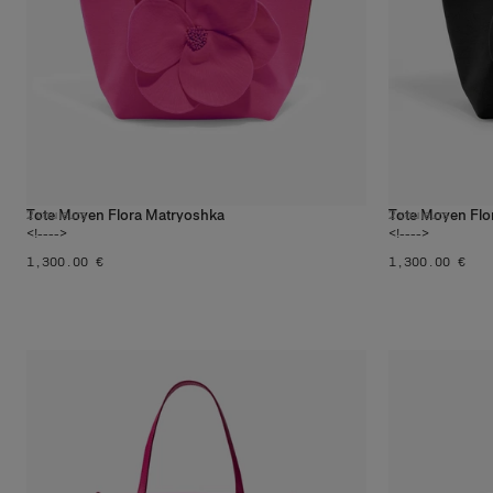
Tote Moyen Flora Matryoshka
Tote Moyen Flo
2
couleurs
2
couleurs
<!---->
<!---->
‌1,300.00 €
‌1,300.00 €