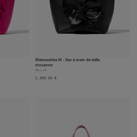
Matryoshka M - Sac à main de taille
2
couleurs
moyenne
<!---->
‌1,350.00 €