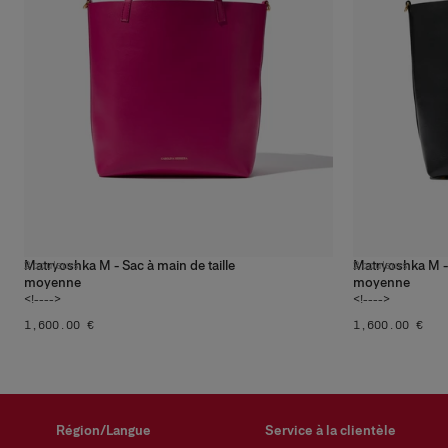
Matryoshka M - Sac à main de taille
Matryoshka M - 
2
couleurs
2
couleurs
moyenne
moyenne
<!---->
<!---->
‌1,600.00 €
‌1,600.00 €
Région/Langue
Service à la clientèle