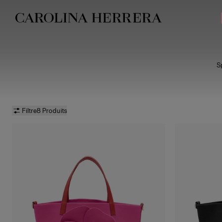
Avis d'accessibilité (lien)
S
proport
Filtre
8 Produits