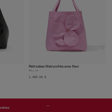
Petit cabas Matryoshka avec fleur
2
couleurs
<!---->
‌1,350.00 €
ookies