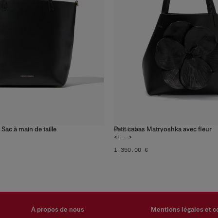
Sac à main de taille
Petit cabas Matryoshka avec fleur
2
couleurs
<!---->
‌1,350.00 €
À propos de nous
Mentions légales et c