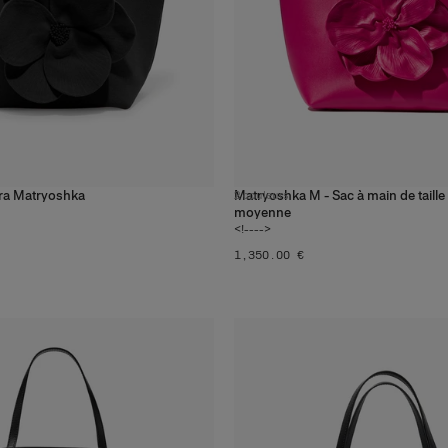
ra Matryoshka
Matryoshka M - Sac à main de taille
2
couleurs
moyenne
<!---->
‌1,350.00 €