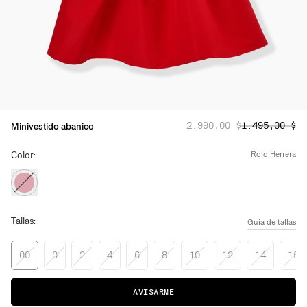
Precio habitual
Precio rebaj
:
2.990,00 $
1.495,00 $
Minivestido abanico
Color:
rojo herrera
Tallas:
Guía de tallas
00
0
2
4
6
8
10
12
14
16
AVISARME