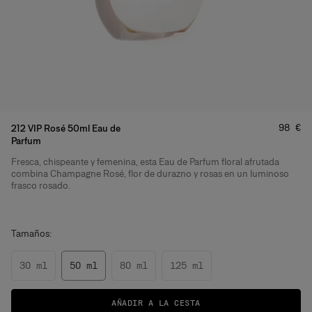
Precio
98 €
212 VIP Rosé 50ml Eau de
Parfum
Fresca, chispeante y femenina, esta Eau de Parfum floral afrutada
Detalles del producto
combina Champagne Rosé, flor de durazno y rosas en un luminoso
frasco rosado.
Tamaños:
30 ml
50 ml
80 ml
125 ml
AÑADIR A LA CESTA