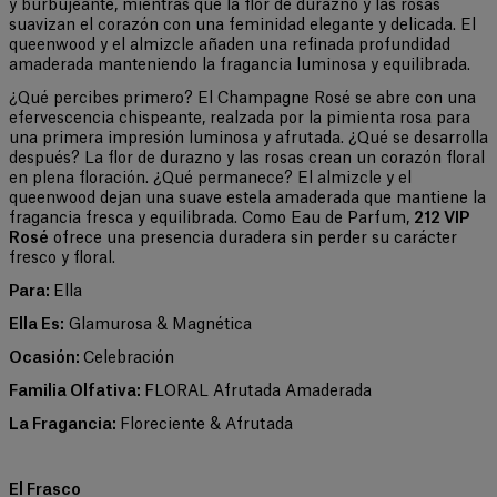
y burbujeante, mientras que la flor de durazno y las rosas
suavizan el corazón con una feminidad elegante y delicada. El
queenwood y el almizcle añaden una refinada profundidad
amaderada manteniendo la fragancia luminosa y equilibrada.
¿Qué percibes primero? El Champagne Rosé se abre con una
efervescencia chispeante, realzada por la pimienta rosa para
una primera impresión luminosa y afrutada. ¿Qué se desarrolla
después? La flor de durazno y las rosas crean un corazón floral
en plena floración. ¿Qué permanece? El almizcle y el
queenwood dejan una suave estela amaderada que mantiene la
fragancia fresca y equilibrada. Como Eau de Parfum,
212 VIP
Rosé
ofrece una presencia duradera sin perder su carácter
fresco y floral.
Para:
Ella
Ella Es:
Glamurosa & Magnética
Ocasión:
Celebración
Familia Olfativa:
FLORAL Afrutada Amaderada
La Fragancia:
Floreciente & Afrutada
+
El Frasco