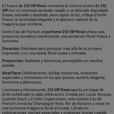
El frasco de
212 VIP Rosé
reinventa la icónica silueta de
212
VIP
con un luminoso acabado rosado y un delicado degradado.
Suave, satinado y diseñado para captar la luz, refleja el brillo
fresco, la feminidad elegante y el glamour natural de la
fragancia que contiene.
Como Eau de Parfum, el
perfume 212 VIP Rosé
ofrece una
presencia duradera manteniendo una sensación floral fresca y
luminosa.
Duración:
Diseñada para perdurar más allá de la primera
impresión, con una estela floral suave y refinada.
Proyección:
Radiante y femenina, perceptible sin resultar
pesada.
Ideal Para:
Celebraciones, salidas nocturnas, ocasiones
especiales y momentos en los que quieres sentirte elegante,
femenina y glamurosa.
Luminosa y efervescente,
212 VIP Rosé
aporta un toque de
brillo sofisticado a cada celebración. Creada por Lucas Sieuzac,
Quentin Bisch y Emilie Coppermann, esta icónica Eau de
Parfum combina Champagne Rosé, flor de durazno y rosas en
una luminosa fragancia floral afrutada. Llévala en
celebraciones, noches especiales y ocasiones únicas cuando