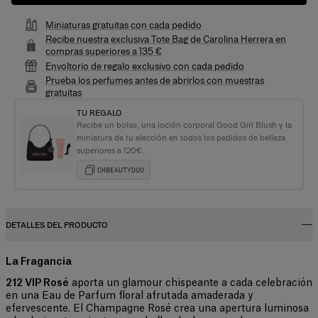
Miniaturas gratuitas con cada pedido
Recibe nuestra exclusiva Tote Bag de Carolina Herrera en
compras superiores a 135 €
Envoltorio de regalo exclusivo con cada pedido
Prueba los perfumes antes de abrirlos con muestras
gratuitas
TU REGALO
Recibe un bolso, una loción corporal Good Girl Blush y la
miniatura de tu elección en todos los pedidos de belleza
superiores a 120€.
CHBEAUTYDUO
DETALLES DEL PRODUCTO
La Fragancia
212 VIP Rosé
aporta un glamour chispeante a cada celebración
en una Eau de Parfum floral afrutada amaderada y
efervescente. El Champagne Rosé crea una apertura luminosa