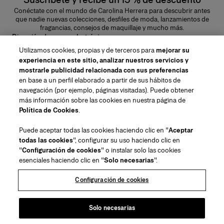
Conéctate con el mundo de Carolina Herrera para descubrir antes
que nadie nuevas colecciones, desfiles de moda, lanzamientos de
fragancias, consejos de maquillaje y mucho más.
Dirección de correo electrónico
Utilizamos cookies, propias y de terceros para
mejorar su
ENVIAR
experiencia en este sitio, analizar nuestros servicios y
mostrarle publicidad relacionada con sus preferencias
en base a un perfil elaborado a partir de sus hábitos de
navegación (por ejemplo, páginas visitadas). Puede obtener
más información sobre las cookies en nuestra página de
Región/Idioma
Política de Cookies
.
Puede aceptar todas las cookies haciendo clic en "
Aceptar
Atención al cliente
todas las cookies
", configurar su uso haciendo clic en
Encontrar una tienda
Contacto
"
Configuración de cookies
" o instalar solo las cookies
Sobre nosotros
esenciales haciendo clic en "
Solo necesarias
".
Envío y Devoluciones de Belleza
Envíos y Devoluciones de Moda
House of Herrera
Empleo
Avisos legales y cookies
Rastrea tu pedido
Preguntas frecuentes
Configuración de cookies
Puig
chcarolinaherrera.com
(se abre en una nueva pestaña)
(se abre en una nueva pestaña)
Envoltorio para regalos
Sobre Klarna
Términos y Condiciones de Uso
Términos y Condiciones de Venta de
Belleza
Centro de preferencias
Solo necesarias
(se abre en una nueva pestaña)
Términos y Condiciones de Venta de
Declaración de accesibilidad