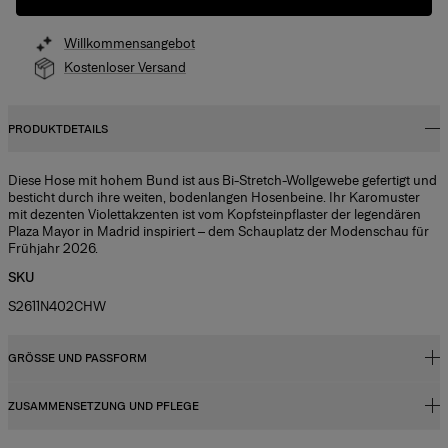
Willkommensangebot
Kostenloser Versand
PRODUKTDETAILS
Diese Hose mit hohem Bund ist aus Bi-Stretch-Wollgewebe gefertigt und
besticht durch ihre weiten, bodenlangen Hosenbeine. Ihr Karomuster
mit dezenten Violettakzenten ist vom Kopfsteinpflaster der legendären
Plaza Mayor in Madrid inspiriert – dem Schauplatz der Modenschau für
Frühjahr 2026.
SKU
S2611N402CHW
GRÖSSE UND PASSFORM
ZUSAMMENSETZUNG UND PFLEGE
Hoher Bund, weites Bein
Anzug aus mittelschwerem Wollstretch mit Schottenkaros