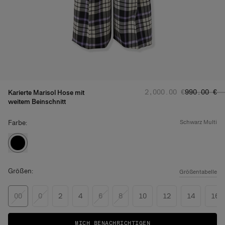
Regulärer Preis
Angebotspr
:
‌2,000.00 €
‌990.00 €
Karierte Marisol Hose mit
weitem Beinschnitt
Farbe:
schwarz multi
Größen:
Größentabelle
00
0
2
4
6
8
10
12
14
16
MICH BENACHRICHTIGEN