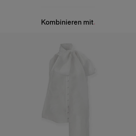
97 % Schurwolle, 3 % Elastan
Das Model ist 180 cm groß und trägt US-Größe 2.
Waschanleitung
Brust
: 73,7 cm/29″
Kombinieren mit
Nur chemische Reinigung
Taille
: 61 cm/24″
Hergestellt in
Hüfte
: 85,1 cm (33,5″)
Italien