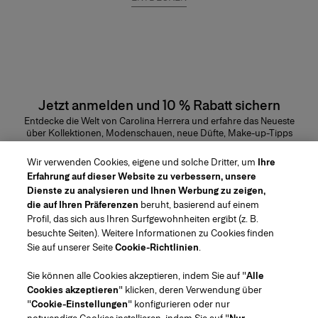
Jetzt anmelden und 10 % Rabatt sichern
Entdecke die Welt von Carolina Herrera und erfahre das Neueste
über Kollektionen, Modenschauen, neue Düfte, Make-up-Tipps
und vieles mehr.
E-Mail-Adresse
Wir verwenden Cookies, eigene und solche Dritter, um
Ihre
Erfahrung auf dieser Website zu verbessern, unsere
ABSENDEN
Dienste zu analysieren und Ihnen Werbung zu zeigen,
die auf Ihren Präferenzen
beruht, basierend auf einem
Profil, das sich aus Ihren Surfgewohnheiten ergibt (z. B.
besuchte Seiten). Weitere Informationen zu Cookies finden
Sie auf unserer Seite
Cookie-Richtlinien
.
Region/Sprache
Sie können alle Cookies akzeptieren, indem Sie auf "
Alle
Cookies akzeptieren
" klicken, deren Verwendung über
Kundenservice
"
Cookie-Einstellungen
" konfigurieren oder nur
Geschäft finden
Kontaktiere uns