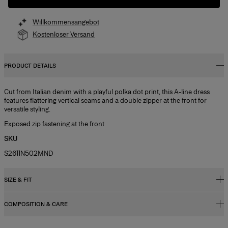
Willkommensangebot
Kostenloser Versand
PRODUCT DETAILS
Cut from Italian denim with a playful polka dot print, this A-line dress
features flattering vertical seams and a double zipper at the front for
versatile styling.
Exposed zip fastening at the front
SKU
S2611N502MND
SIZE & FIT
COMPOSITION & CARE
Close-fitting up to the waist, midi skirt
Midweight mini-dot print denim