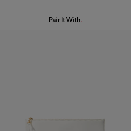
100% Cotton
Model is 177cm/ 5’9” and is wearing a US 2
Washing Instructions
Bust:
34"
Pair It With
Dry Clean Only
Waist:
24.5"
Made in
Hips:
35"
Italy