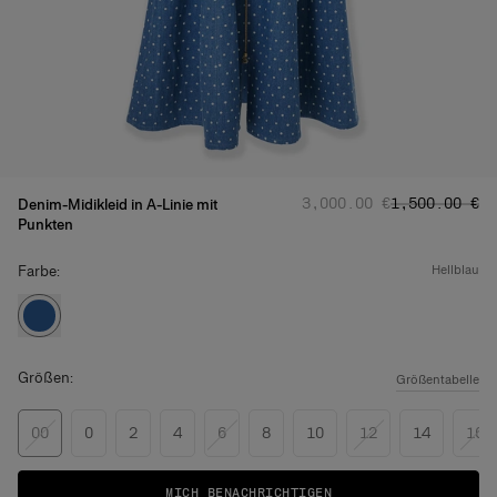
Regulärer Preis
Angebotsprei
:
‌3,000.00 €
‌1,500.00 €
Denim-Midikleid in A-Linie mit
Punkten
Farbe:
hellblau
Größen:
Größentabelle
00
0
2
4
6
8
10
12
14
16
MICH BENACHRICHTIGEN