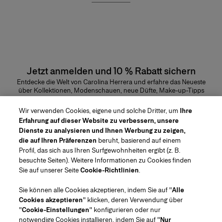
Jetzt anmelden und 10 % Rabatt sichern
Entdecke die Welt von Carolina Herrera und erfahre das Neueste
über Kollektionen, Modenschauen, neue Düfte, Make-up-Tipps
und vieles mehr.
E-Mail-Adresse
Wir verwenden Cookies, eigene und solche Dritter, um
Ihre
Erfahrung auf dieser Website zu verbessern, unsere
ABSENDEN
Dienste zu analysieren und Ihnen Werbung zu zeigen,
die auf Ihren Präferenzen
beruht, basierend auf einem
Profil, das sich aus Ihren Surfgewohnheiten ergibt (z. B.
besuchte Seiten). Weitere Informationen zu Cookies finden
Sie auf unserer Seite
Cookie-Richtlinien
.
Region/Sprache
Sie können alle Cookies akzeptieren, indem Sie auf "
Alle
Cookies akzeptieren
" klicken, deren Verwendung über
Kundenservice
"
Cookie-Einstellungen
" konfigurieren oder nur
Geschäft finden
Kontaktiere uns
notwendige Cookies installieren, indem Sie auf "
Nur