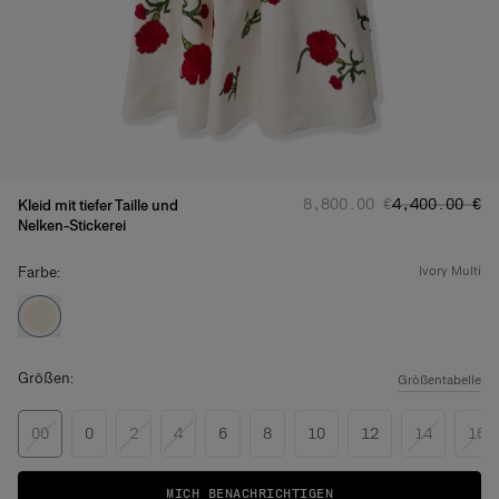
Regulärer Preis
Angebotsprei
:
‌8,800.00 €
‌4,400.00 €
Kleid mit tiefer Taille und
Nelken-Stickerei
Farbe:
ivory multi
Größen:
Größentabelle
00
0
2
4
6
8
10
12
14
16
MICH BENACHRICHTIGEN