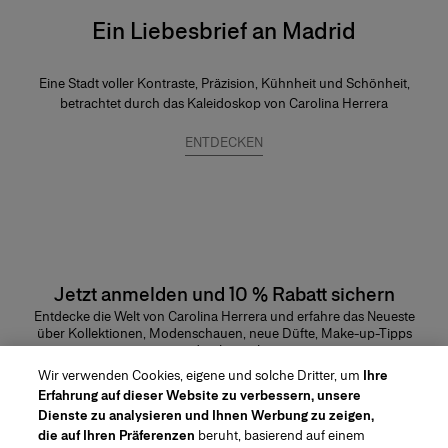
Ein Liebesbrief an Madrid
Eine Stadt voller Kontraste, Präzision, Kühnheit und Schönheit,
betrachtet durch das Kaleidoskop von Carolina Herrera
ENTDECKEN
Jetzt anmelden und 10 % Rabatt sichern
Entdecke die Welt von Carolina Herrera und erfahre das Neueste
über Kollektionen, Modenschauen, neue Düfte, Make-up-Tipps
und vieles mehr.
E-Mail-Adresse
Wir verwenden Cookies, eigene und solche Dritter, um
Ihre
Erfahrung auf dieser Website zu verbessern, unsere
ABSENDEN
Dienste zu analysieren und Ihnen Werbung zu zeigen,
die auf Ihren Präferenzen
beruht, basierend auf einem