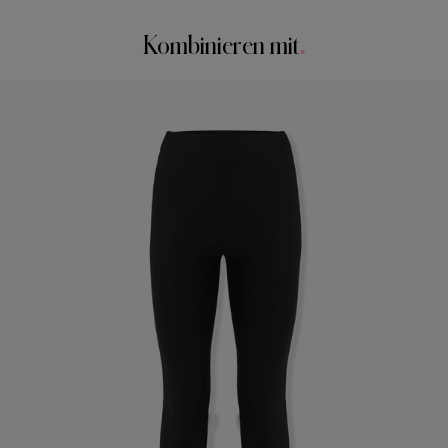
Waschanleitung
Brust:
30,5″
Kombinieren mit
Nur chemische Reinigung
Taille
: 61 cm/24″
Made in
Hüfte:
34,5″
China