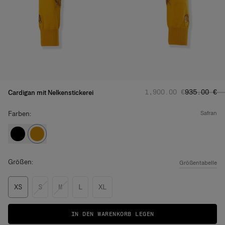
Regulärer Preis
Angebotspr
:
‌1,900.00 €
‌935.00 €
Cardigan mit Nelkenstickerei
Farben:
safran
Größen:
Größentabelle
XS
S
M
L
XL
IN DEN WARENKORB LEGEN