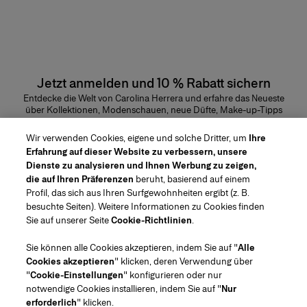
Jetzt anmelden und 10 % Rabatt sichern
Entdecke die Welt von Carolina Herrera und erfahre das Neueste
über Kollektionen, Modenschauen, neue Düfte, Make-up-Tipps
und vieles mehr.
E-Mail-Adresse
Wir verwenden Cookies, eigene und solche Dritter, um
Ihre
Erfahrung auf dieser Website zu verbessern, unsere
ABSENDEN
Dienste zu analysieren und Ihnen Werbung zu zeigen,
die auf Ihren Präferenzen
beruht, basierend auf einem
Profil, das sich aus Ihren Surfgewohnheiten ergibt (z. B.
besuchte Seiten). Weitere Informationen zu Cookies finden
Sie auf unserer Seite
Cookie-Richtlinien
.
Region/Sprache
Sie können alle Cookies akzeptieren, indem Sie auf "
Alle
Cookies akzeptieren
" klicken, deren Verwendung über
Kundenservice
"
Cookie-Einstellungen
" konfigurieren oder nur
Geschäft finden
Kontaktiere uns
notwendige Cookies installieren, indem Sie auf "
Nur
Über uns
erforderlich
" klicken.
Beauty Versand und Rücksendungen
Mode Versand und Rücksendungen