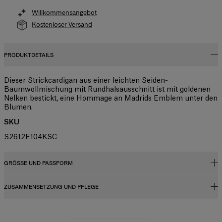
Willkommensangebot
Kostenloser Versand
PRODUKTDETAILS
Dieser Strickcardigan aus einer leichten Seiden-
Baumwollmischung mit Rundhalsausschnitt ist mit goldenen
Nelken bestickt, eine Hommage an Madrids Emblem unter den
Blumen.
SKU
S2612E104KSC
GRÖSSE UND PASSFORM
ZUSAMMENSETZUNG UND PFLEGE
Schmale Passform
Leichtes Seiden-Baumwoll-Mischgewebe
55 % Seide, 45 % Baumwolle
Das Model ist 175 cm groß und trägt US-Größe 2