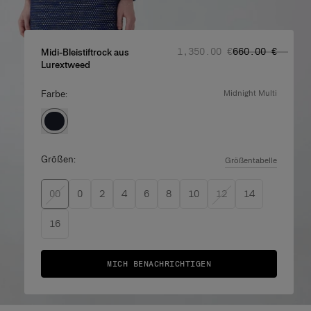
Regulärer Preis
Angebotspreis
:
:
‌1,350.00 €
‌660.00 €
Midi-Bleistiftrock aus
Lurextweed
Farbe:
midnight multi
Größen:
Größentabelle
00
0
2
4
6
8
10
12
14
16
MICH BENACHRICHTIGEN