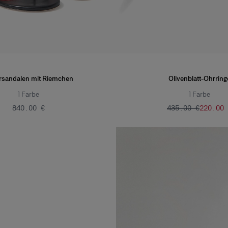
rsandalen mit Riemchen
Olivenblatt-Ohrring
1
Farbe
1
Farbe
‌840.00 €
‌435.00 €
‌220.00