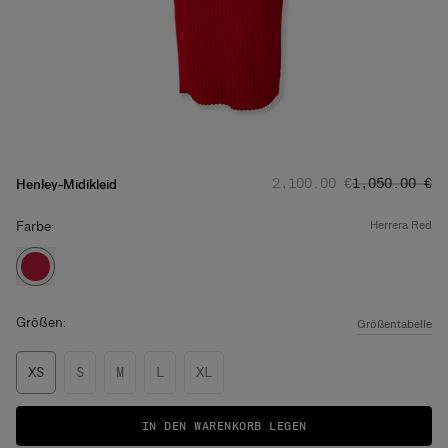
Regulärer Preis
Angebotsprei
:
‌2,100.00 €
‌1,050.00 €
Henley-Midikleid
Farbe:
herrera red
Größen:
Größentabelle
XS
S
M
L
XL
IN DEN WARENKORB LEGEN