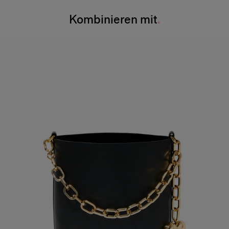
Waschanleitung
Brust
: 31"
Kombinieren mit
Nur punktuelle Reinigung
Taille
: 61 cm/24″
Made in
Hüfte
: 35,5″
Italien