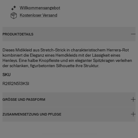
Willkommensangebot
Kostenloser Versand
PRODUKTDETAILS
Dieses Midikleid aus Stretch-Strick in charakteristischem Herrera-Rot
kombiniert die Eleganz eines Hemdkleids mit der Lässigkeit eines
Henleys. Eine halbe Knopfleiste und ein eleganter Spitzkragen verleihen
der schlanken, figurbetonten Silhouette ihre Struktur.
SKU
R2612N513KSI
GRÖSSE UND PASSFORM
ZUSAMMENSETZUNG UND PFLEGE
Enge Passform, Midi-Länge
Stretch-Viskose-Strick
88 % Viskose, 11 % Nylon, 1 % Polyurethan
Das Model ist 177 cm groß und trägt US-Größe 2