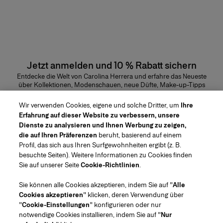
Jetzt anmelden und 10 % Rabatt sichern
Entdecke die Welt von Carolina Herrera und erfahre das Neueste
über Kollektionen, Modenschauen, neue Düfte, Make-up-Tipps
und vieles mehr.
E-Mail-Adresse
Wir verwenden Cookies, eigene und solche Dritter, um
Ihre
Erfahrung auf dieser Website zu verbessern, unsere
ABSENDEN
Dienste zu analysieren und Ihnen Werbung zu zeigen,
die auf Ihren Präferenzen
beruht, basierend auf einem
Profil, das sich aus Ihren Surfgewohnheiten ergibt (z. B.
besuchte Seiten). Weitere Informationen zu Cookies finden
Sie auf unserer Seite
Cookie-Richtlinien
.
Region/Sprache
Sie können alle Cookies akzeptieren, indem Sie auf "
Alle
Cookies akzeptieren
" klicken, deren Verwendung über
Kundenservice
"
Cookie-Einstellungen
" konfigurieren oder nur
Geschäft finden
Kontaktiere uns
notwendige Cookies installieren, indem Sie auf "
Nur
Über uns