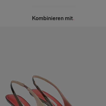
63 % Baumwolle, 34 % Polyester, 2 % Polyacryl, 1 % Nylon
Brust:
81 cm
Waschanleitung
Taille:
23,5″
Kombinieren mit
Nur chemische Reinigung
Hüfte:
86 cm/34"
Hergestellt in
Italien