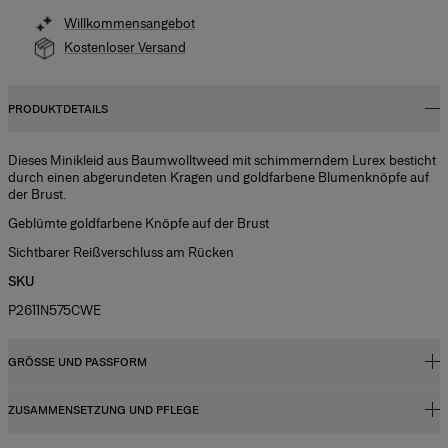
Willkommensangebot
Kostenloser Versand
PRODUKTDETAILS
Dieses Minikleid aus Baumwolltweed mit schimmerndem Lurex besticht
durch einen abgerundeten Kragen und goldfarbene Blumenknöpfe auf
der Brust.
Geblümte goldfarbene Knöpfe auf der Brust
Sichtbarer Reißverschluss am Rücken
SKU
P2611N575CWE
GRÖSSE UND PASSFORM
ZUSAMMENSETZUNG UND PFLEGE
Reguläre Passform
Das Model ist 177 cm groß und trägt US-Größe 2