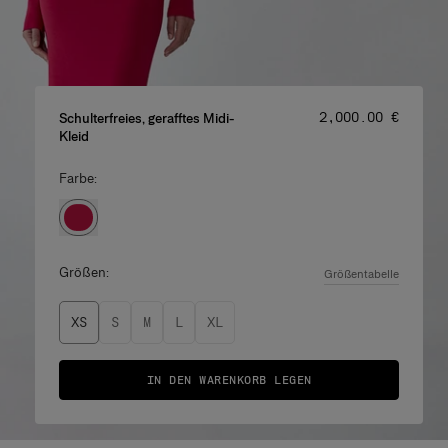
Preis
:
‌2,000.00 €
Schulterfreies, gerafftes Midi-
Kleid
Farbe:
Größen:
Größentabelle
XS
S
M
L
XL
IN DEN WARENKORB LEGEN