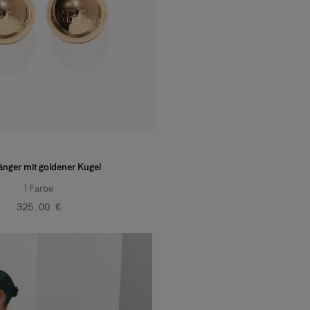
nger mit goldener Kugel
1
Farbe
‌325.00 €