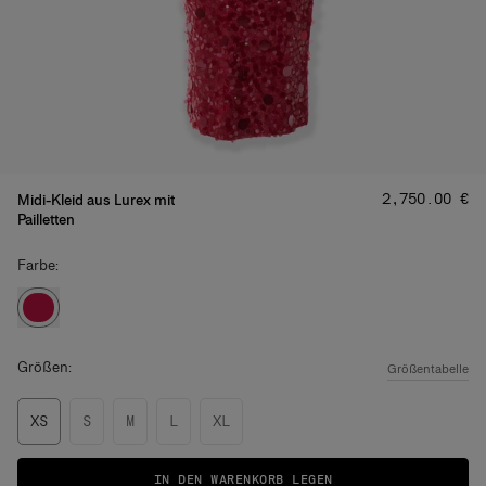
Preis
:
‌2,750.00 €
Midi-Kleid aus Lurex mit
Pailletten
Farbe:
Größen:
Größentabelle
XS
S
M
L
XL
IN DEN WARENKORB LEGEN