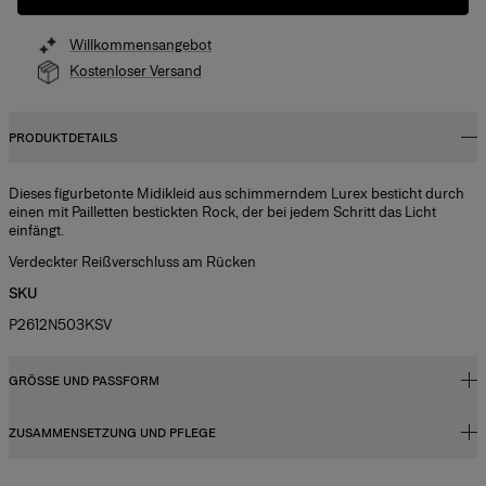
Willkommensangebot
Kostenloser Versand
PRODUKTDETAILS
Dieses figurbetonte Midikleid aus schimmerndem Lurex besticht durch
einen mit Pailletten bestickten Rock, der bei jedem Schritt das Licht
einfängt.
Verdeckter Reißverschluss am Rücken
SKU
P2612N503KSV
GRÖSSE UND PASSFORM
ZUSAMMENSETZUNG UND PFLEGE
Enge Passform, Midi-Länge
Das Model ist 179 cm groß und trägt US-Größe 2