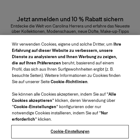
Jetzt anmelden und 10 % Rabatt sichern
Entdecke die Welt von Carolina Herrera und erfahre das Neueste
über Kollektionen, Modenschauen, neue Düfte, Make-up-Tipps
und vieles mehr.
E-Mail-Adresse
Wir verwenden Cookies, eigene und solche Dritter, um
Ihre
Erfahrung auf dieser Website zu verbessern, unsere
ABSENDEN
Dienste zu analysieren und Ihnen Werbung zu zeigen,
die auf Ihren Präferenzen
beruht, basierend auf einem
Profil, das sich aus Ihren Surfgewohnheiten ergibt (z. B.
besuchte Seiten). Weitere Informationen zu Cookies finden
Sie auf unserer Seite
Cookie-Richtlinien
.
Region/Sprache
Sie können alle Cookies akzeptieren, indem Sie auf "
Alle
Cookies akzeptieren
" klicken, deren Verwendung über
Kundenservice
"
Cookie-Einstellungen
" konfigurieren oder nur
Geschäft finden
Kontaktiere uns
notwendige Cookies installieren, indem Sie auf "
Nur
Über uns
erforderlich
" klicken.
Beauty Versand und Rücksendungen
Mode Versand und Rücksendungen
House of Herrera
Stellenangebote
Rechtliches und Cookies
Verfolge Deine Bestellung
Meine Bestellung zurücksenden
Cookie-Einstellungen
Puig
chcarolinaherrera.com
(öffnet in neuem Tab)
(öffnet in neuem Tab)
FAQs
Als Geschenk verpacken
Allgemeine Geschäftsbedingungen
Allgemeine Beauty-