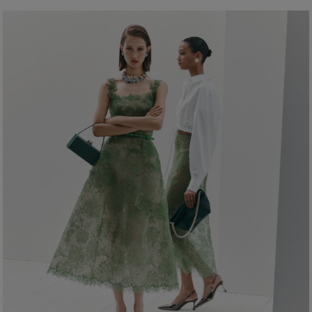
100 % Viskose
Brust:
81 cm
Waschanleitung
Taille:
61 cm/24"
Nur chemische Reinigung
Hüfte:
89 cm