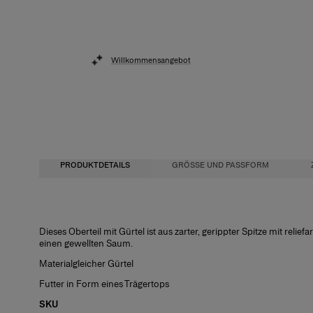
Willkommensangebot
PRODUKTDETAILS
GRÖSSE UND PASSFORM
Leicht übergroße Passform
100 % Viskose
Dieses Oberteil mit Gürtel ist aus zarter, gerippter Spitze mit relie
einen gewellten Saum.
Das Model ist 179 cm groß und trägt US-Größe 2
Waschanleitung
Materialgleicher Gürtel
Brust:
Nur chemische Reinigung
81 cm
Futter in Form eines Trägertops
Taille
Hergestellt in
:
61 cm/24"
SKU
Hüfte
Indien
:
89 cm