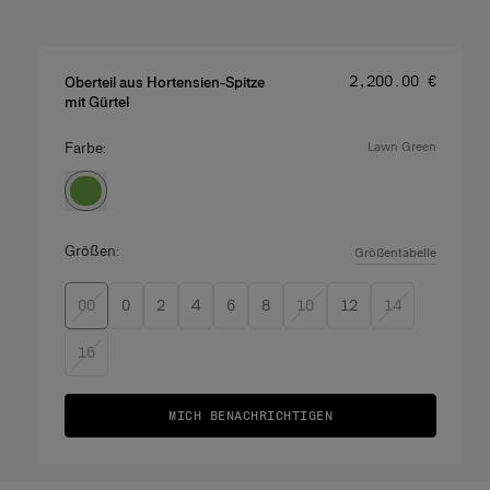
Preis
:
‌2,200.00 €
Oberteil aus Hortensien-Spitze
mit Gürtel
Farbe:
lawn green
Größen:
Größentabelle
00
0
2
4
6
8
10
12
14
16
MICH BENACHRICHTIGEN