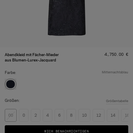
Preis
:
‌4,750.00 €
Abendkleid mit Fächer-Mieder
aus Blumen-Lurex-Jacquard
Farbe:
mitternachtsblau
Größen:
Größentabelle
00
0
2
4
6
8
10
12
14
16
MICH BENACHRICHTIGEN