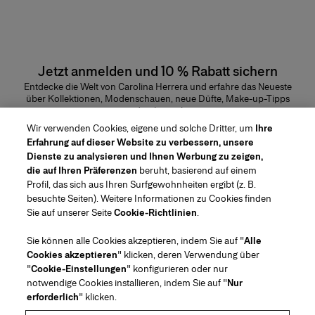
Jetzt anmelden und 10 % Rabatt sichern
Entdecke die Welt von Carolina Herrera und erfahre das Neueste
über Kollektionen, Modenschauen, neue Düfte, Make-up-Tipps
und vieles mehr.
E-Mail-Adresse
Wir verwenden Cookies, eigene und solche Dritter, um
Ihre
Erfahrung auf dieser Website zu verbessern, unsere
ABSENDEN
Dienste zu analysieren und Ihnen Werbung zu zeigen,
die auf Ihren Präferenzen
beruht, basierend auf einem
Profil, das sich aus Ihren Surfgewohnheiten ergibt (z. B.
besuchte Seiten). Weitere Informationen zu Cookies finden
Sie auf unserer Seite
Cookie-Richtlinien
.
Region/Sprache
Sie können alle Cookies akzeptieren, indem Sie auf "
Alle
Cookies akzeptieren
" klicken, deren Verwendung über
Kundenservice
"
Cookie-Einstellungen
" konfigurieren oder nur
Geschäft finden
Kontaktiere uns
notwendige Cookies installieren, indem Sie auf "
Nur
Über uns
erforderlich
" klicken.
Beauty Versand und Rücksendungen
Mode Versand und Rücksendungen
House of Herrera
Stellenangebote