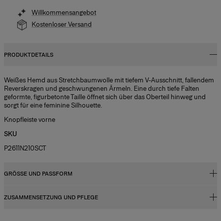
Willkommensangebot
Kostenloser Versand
PRODUKTDETAILS
Weißes Hemd aus Stretchbaumwolle mit tiefem V-Ausschnitt, fallendem
Reverskragen und geschwungenen Ärmeln. Eine durch tiefe Falten
geformte, figurbetonte Taille öffnet sich über das Oberteil hinweg und
sorgt für eine feminine Silhouette.
Knopfleiste vorne
SKU
P2611N210SCT
GRÖSSE UND PASSFORM
ZUSAMMENSETZUNG UND PFLEGE
Reguläre Passform
Das Model ist 178 cm/5,10” groß und trägt US-Größe 2