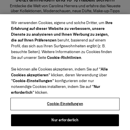
Entdecke die Welt von Carolina Herrera und erfahre das Neueste
über Kollektionen, Modenschauen, neue Düfte, Make-up-Tipps
und vieles mehr.
E-Mail-Adresse
Wir verwenden Cookies, eigene und solche Dritter, um
Ihre
Erfahrung auf dieser Website zu verbessern, unsere
ABSENDEN
Dienste zu analysieren und Ihnen Werbung zu zeigen,
die auf Ihren Präferenzen
beruht, basierend auf einem
Profil, das sich aus Ihren Surfgewohnheiten ergibt (z. B.
besuchte Seiten). Weitere Informationen zu Cookies finden
Sie auf unserer Seite
Cookie-Richtlinien
.
Region/Sprache
Sie können alle Cookies akzeptieren, indem Sie auf "
Alle
Cookies akzeptieren
" klicken, deren Verwendung über
Kundenservice
"
Cookie-Einstellungen
" konfigurieren oder nur
Geschäft finden
Kontaktiere uns
notwendige Cookies installieren, indem Sie auf "
Nur
Über uns
erforderlich
" klicken.
Beauty Versand und Rücksendungen
Mode Versand und Rücksendungen
House of Herrera
Stellenangebote
Rechtliches und Cookies
Verfolge Deine Bestellung
Meine Bestellung zurücksenden
Cookie-Einstellungen
Puig
chcarolinaherrera.com
(öffnet in neuem Tab)
(öffnet in neuem Tab)
FAQs
Als Geschenk verpacken
Allgemeine Geschäftsbedingungen
Allgemeine Beauty-
Vertragsbedingungen
über Klarna
Präferenzzentrum
Nur erforderlich
(öffnet in neuem Tab)
Allgemein Modevertragsbedingungen
Barrierefreiheitserklärung