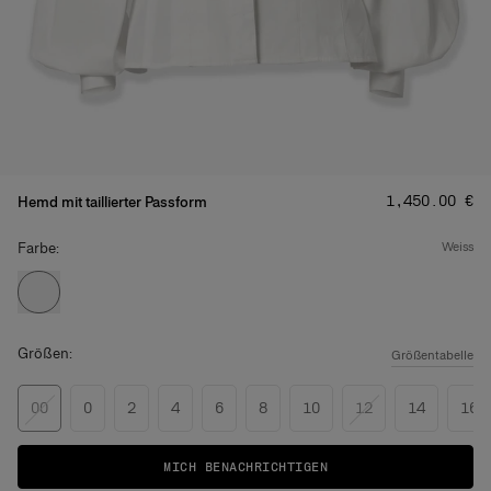
Preis
:
‌1,450.00 €
Hemd mit taillierter Passform
Farbe:
weiss
Größen:
Größentabelle
00
0
2
4
6
8
10
12
14
16
MICH BENACHRICHTIGEN