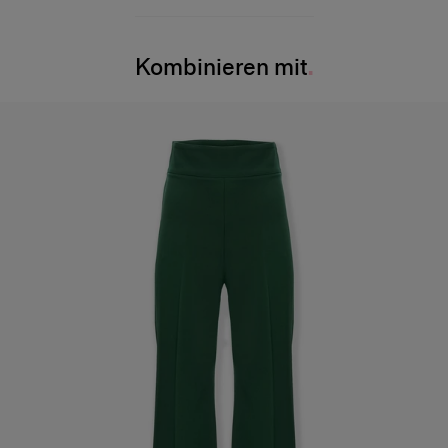
97 % Baumwolle, 3 % Polyurethan
Brust:
79 cm
Waschanleitung
Taille:
61 cm
Kombinieren mit
Nur chemische Reinigung
Hüfte:
87,6 cm
Hergestellt in
Indien