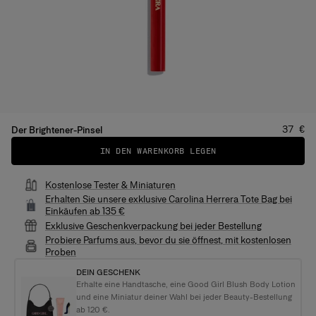
Preis
:
37 €
Der Brightener-Pinsel
IN DEN WARENKORB LEGEN
Kostenlose Tester & Miniaturen
Erhalten Sie unsere exklusive Carolina Herrera Tote Bag bei
Einkäufen ab 135 €
Exklusive Geschenkverpackung bei jeder Bestellung
Probiere Parfums aus, bevor du sie öffnest, mit kostenlosen
Proben
DEIN GESCHENK
Erhalte eine Handtasche, eine Good Girl Blush Body Lotion
und eine Miniatur deiner Wahl bei jeder Beauty-Bestellung
ab 120 €.