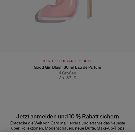
BESTSELLER VANILLE-DUFT
Good Girl Blush 80 ml Eau de Parfum
4
Größen
Ab 87 €
Jetzt anmelden und 10 % Rabatt sichern
Entdecke die Welt von Carolina Herrera und erfahre das Neueste
über Kollektionen, Modenschauen, neue Düfte, Make-up-Tipps
und vieles mehr.