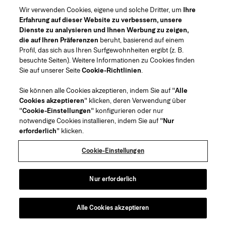
E-Mail-Adresse
Wir verwenden Cookies, eigene und solche Dritter, um
Ihre
Erfahrung auf dieser Website zu verbessern, unsere
ABSENDEN
Dienste zu analysieren und Ihnen Werbung zu zeigen,
die auf Ihren Präferenzen
beruht, basierend auf einem
Profil, das sich aus Ihren Surfgewohnheiten ergibt (z. B.
besuchte Seiten). Weitere Informationen zu Cookies finden
Sie auf unserer Seite
Cookie-Richtlinien
.
Region/Sprache
Sie können alle Cookies akzeptieren, indem Sie auf "
Alle
Cookies akzeptieren
" klicken, deren Verwendung über
Kundenservice
"
Cookie-Einstellungen
" konfigurieren oder nur
Geschäft finden
Kontaktiere uns
notwendige Cookies installieren, indem Sie auf "
Nur
Über uns
erforderlich
" klicken.
Beauty Versand und Rücksendungen
Mode Versand und Rücksendungen
House of Herrera
Stellenangebote
Rechtliches und Cookies
Verfolge Deine Bestellung
Meine Bestellung zurücksenden
Cookie-Einstellungen
Puig
chcarolinaherrera.com
(öffnet in neuem Tab)
(öffnet in neuem Tab)
FAQs
Als Geschenk verpacken
Allgemeine Geschäftsbedingungen
Allgemeine Beauty-
Vertragsbedingungen
über Klarna
Präferenzzentrum
Nur erforderlich
(öffnet in neuem Tab)
Allgemein Modevertragsbedingungen
Barrierefreiheitserklärung
VTO Data Processing Notice
Datenschutzerklärung
Alle Cookies akzeptieren
Urheberrecht 2026 Carolina Herrera
©
2026
Carolina Herrera
Cookie-Richtlinie
Sitemap