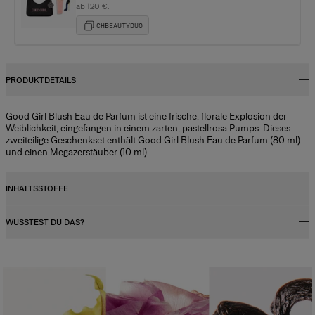
ab 120 €.
CHBEAUTYDUO
PRODUKTDETAILS
Good Girl Blush Eau de Parfum ist eine frische, florale Explosion der
Weiblichkeit, eingefangen in einem zarten, pastellrosa Pumps. Dieses
zweiteilige Geschenkset enthält Good Girl Blush Eau de Parfum (80 ml)
und einen Megazerstäuber (10 ml).
INHALTSSTOFFE
WUSSTEST DU DAS?
Alcohol Denat., Parfum (fragrance), Aqua (water), Tetramethyl
Acetyloctahydronaphthalenes, Hydroxycitronellal, Citrus Aurantium
Bergamia (bergamot) Peel Oil, Limonene, Benzyl Salicylate,
Duftkonzentration
Hexamethylindanopyran, Butyl Methoxydibenzoylmethane, Linalool,
Düfte – ob für Damen oder Herren – enthalten ein Duftkonzentrat
Vanillin, Linalyl Acetate, Pinene, Hexyl Cinnamal, Citrus Limon Peel Oil,
(ätherische Öle), das mit einer Mischung aus Alkohol und Wasser
Citrus Aurantium Peel Oil, Geranyl Acetate, Dimethyl Phenethyl Acetate,
verdünnt wird. Die Konzentration des Duftöls sowie der Alkoholgehalt
Trimethylbenzenepropanol, Terpineol, Citral, Alcohol, Cananga Odorata