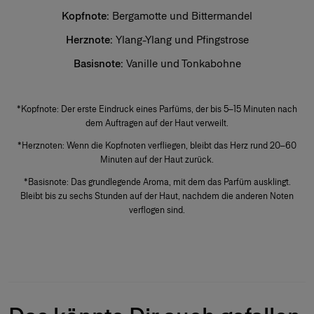
Kopfnote:
Bergamotte und Bittermandel
Auch als Extrait de Parfum bekannt, ist dies die konzentrierteste Form
eines Duftes. Die Duftkonzentration liegt zwischen 20 % und 40 % in
Herznote:
Ylang-Ylang und Pfingstrose
einer 96-prozentigen Alkoholbasis. Diese Duftkategorie hält länger als
alle anderen und wird meist zu besonderen Anlässen getragen –
Basisnote:
Vanille und Tonkabohne
insbesondere am Abend oder in der Nacht. Die Basisnoten bestimmen
den Charakter der Komposition. Der Parfümeur legt besonderen Wert
+
auf ihre edle Qualität, um Tiefe, Intensität und außergewöhnliche
Haltbarkeit zu verleihen. Wenige Tropfen direkt auf die Haut aufgetragen
*Kopfnote: Der erste Eindruck eines Parfüms, der bis 5–15 Minuten nach
– vorzugsweise auf die Pulspunkte – genügen, um die volle Intensität und
die elegante Duftspur des Parfums zu entfalten.
dem Auftragen auf der Haut verweilt.
*Herznoten: Wenn die Kopfnoten verfliegen, bleibt das Herz rund 20–60
Minuten auf der Haut zurück.
*Basisnote: Das grundlegende Aroma, mit dem das Parfüm ausklingt.
Bleibt bis zu sechs Stunden auf der Haut, nachdem die anderen Noten
verflogen sind.