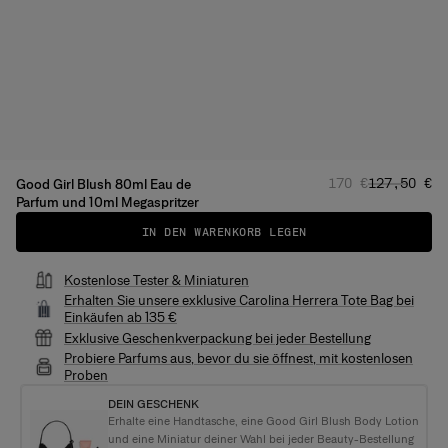
Regulärer Preis
Angebotspr
170 €
127,50 €
Good Girl Blush 80ml Eau de
Parfum und 10ml Megaspritzer
IN DEN WARENKORB LEGEN
Kostenlose Tester & Miniaturen
Erhalten Sie unsere exklusive Carolina Herrera Tote Bag bei
Einkäufen ab 135 €
Exklusive Geschenkverpackung bei jeder Bestellung
Probiere Parfums aus, bevor du sie öffnest, mit kostenlosen
Proben
DEIN GESCHENK
Erhalte eine Handtasche, eine Good Girl Blush Body Lotion
und eine Miniatur deiner Wahl bei jeder Beauty-Bestellung