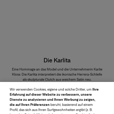
Die Karlita
Eine Hommage an das Model und die Unternehmerin Karlie
Kloss: Die Karlita interpretiert die ikonische Herrera-Schleife
als skulpturale Clutch aus weichem Satin neu.
Wir verwenden Cookies, eigene und solche Dritter, um
Ihre
KAUFEN
Erfahrung auf dieser Website zu verbessern, unsere
Dienste zu analysieren und Ihnen Werbung zu zeigen,
die auf Ihren Präferenzen
beruht, basierend auf einem
Profil, das sich aus Ihren Surfgewohnheiten ergibt (z. B.