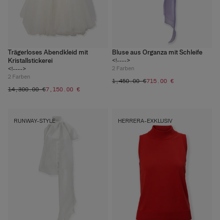
Trägerloses Abendkleid mit
Bluse aus Organza mit Schleife
Kristallstickerei
<!---->
2
Farben
<!---->
2
Farben
‌1,450.00 €
‌715.00 €
‌14,300.00 €
‌7,150.00 €
RUNWAY-STYLE
HERRERA-EXKLUSIV