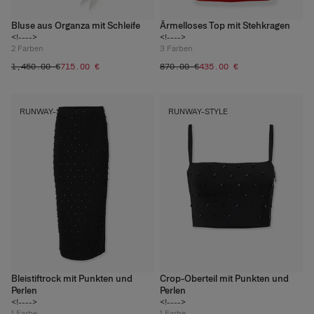
Bluse aus Organza mit Schleife
Ärmelloses Top mit Stehkragen
<!---->
<!---->
2
Farben
3
Farben
‌1,450.00 €
‌715.00 €
‌870.00 €
‌435.00 €
RUNWAY-STYLE
RUNWAY-STYLE
Bleistiftrock mit Punkten und
Crop-Oberteil mit Punkten und
Perlen
Perlen
<!---->
<!---->
1
Farbe
1
Farbe