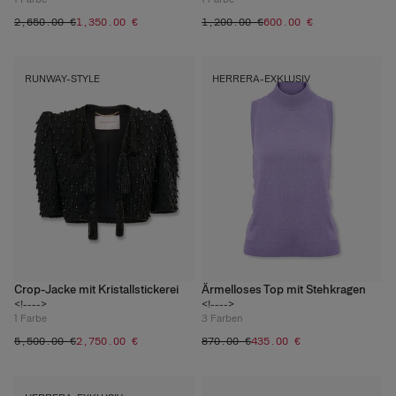
‌2,650.00 €
‌1,350.00 €
‌1,200.00 €
‌600.00 €
RUNWAY-STYLE
HERRERA-EXKLUSIV
Crop-Jacke mit Kristallstickerei
Ärmelloses Top mit Stehkragen
<!---->
<!---->
1
Farbe
3
Farben
‌5,500.00 €
‌2,750.00 €
‌870.00 €
‌435.00 €