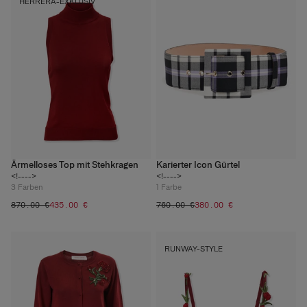
HERRERA-EXKLUSIV
Ärmelloses Top mit Stehkragen
Karierter Icon Gürtel
<!---->
<!---->
3
Farben
1
Farbe
‌870.00 €
‌435.00 €
‌760.00 €
‌380.00 €
RUNWAY-STYLE