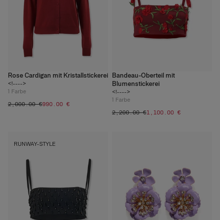
Rose Cardigan mit Kristallstickerei
Bandeau-Oberteil mit
Blumenstickerei
<!---->
1
Farbe
<!---->
1
Farbe
‌2,000.00 €
‌990.00 €
‌2,200.00 €
‌1,100.00 €
RUNWAY-STYLE