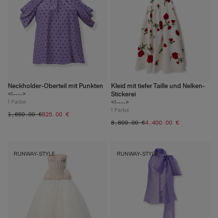
Neckholder-Oberteil mit Punkten
Kleid mit tiefer Taille und Nelken-
Stickerei
<!---->
1
Farbe
<!---->
1
Farbe
‌1,650.00 €
‌825.00 €
‌8,800.00 €
‌4,400.00 €
RUNWAY-STYLE
RUNWAY-STYLE