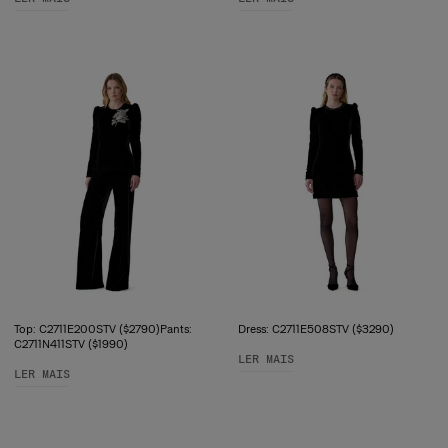
Top: C2711E200STV ($2790)Pants:
Dress: C2711E508STV ($3290)
C2711N411STV ($1990)
LER MAIS
LER MAIS