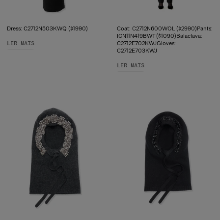
Dress: C2712N503KWQ ($1990)
Coat: C2712N600WOL ($2990)Pants:
ICN11N419BWT ($1090)Balaclava:
LER MAIS
C2712E702KWJGloves:
C2712E703KWJ
LER MAIS