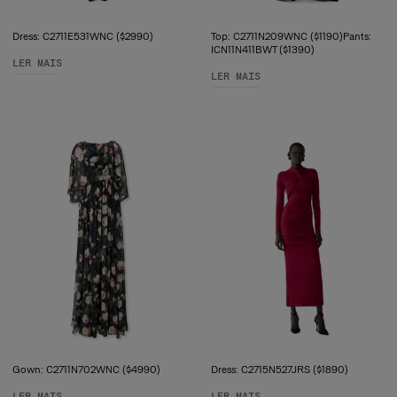
Dress: C2711E531WNC ($2990)
Top: C2711N209WNC ($1190)Pants:
ICN11N411BWT ($1390)
LER MAIS
LER MAIS
Gown: C2711N702WNC ($4990)
Dress: C2715N527JRS ($1890)
LER MAIS
LER MAIS