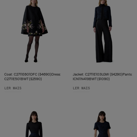
Coat: C2711E601DFC ($4690)Dress:
Jacket: C2711E103LGW ($4290)Pants:
C2711E501BWT ($2590)
ICN11N419BWT ($1090)
LER MAIS
LER MAIS