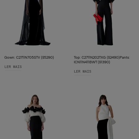
Gown: C2711N705STV ($5290)
Top: C2711N202TXG ($2490)Pants:
ICN11N411BWT ($1390)
LER MAIS
LER MAIS