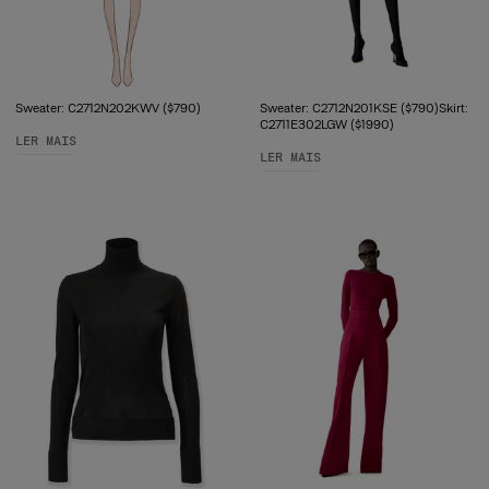
Sweater: C2712N202KWV ($790)
Sweater: C2712N201KSE ($790)Skirt:
C2711E302LGW ($1990)
LER MAIS
LER MAIS