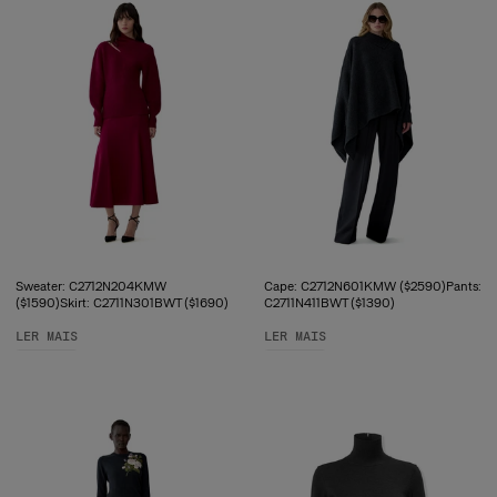
Sweater: C2712N204KMW
Cape: C2712N601KMW ($2590)Pants:
($1590)Skirt: C2711N301BWT ($1690)
C2711N411BWT ($1390)
LER MAIS
LER MAIS