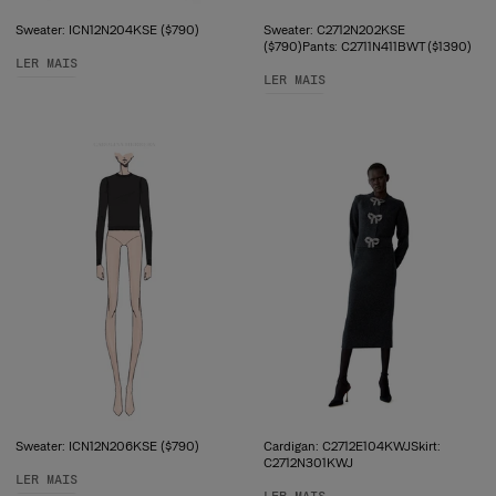
Sweater: ICN12N204KSE ($790)
Sweater: C2712N202KSE
($790)Pants: C2711N411BWT ($1390)
LER MAIS
LER MAIS
Sweater: ICN12N206KSE ($790)
Cardigan: C2712E104KWJSkirt:
C2712N301KWJ
LER MAIS