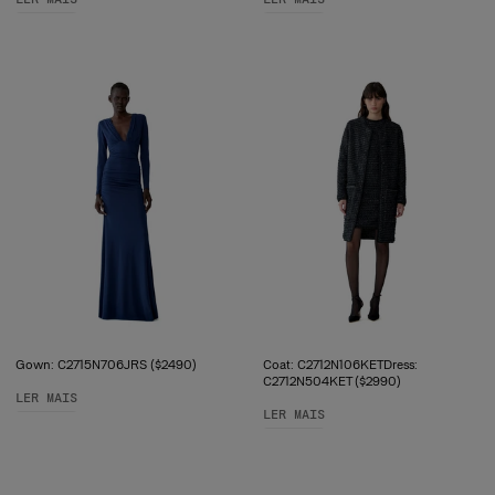
Gown: C2715N706JRS ($2490)
Coat: C2712N106KETDress:
C2712N504KET ($2990)
LER MAIS
LER MAIS