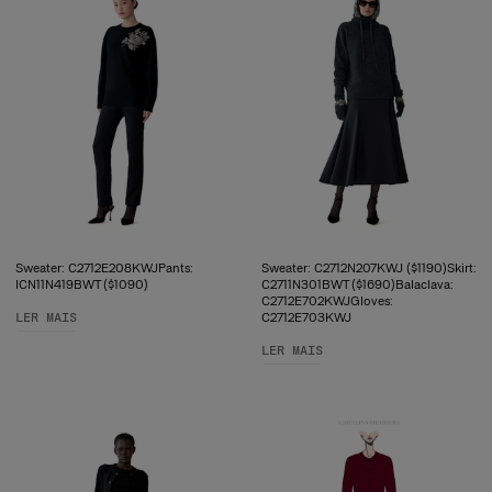
Sweater: C2712E208KWJPants:
Sweater: C2712N207KWJ ($1190)Skirt:
ICN11N419BWT ($1090)
C2711N301BWT ($1690)Balaclava:
C2712E702KWJGloves:
LER MAIS
C2712E703KWJ
LER MAIS