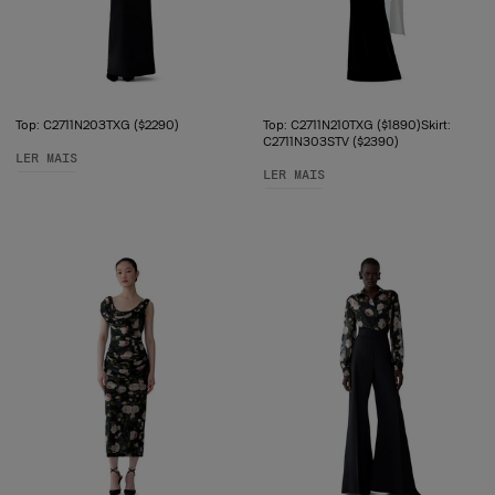
Top: C2711N203TXG ($2290)
Top: C2711N210TXG ($1890)Skirt:
C2711N303STV ($2390)
LER MAIS
LER MAIS