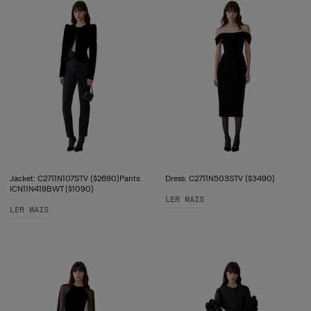
Jacket: C2711N107STV ($2690)Pants:
Dress: C2711N503STV ($3490)
ICN11N419BWT ($1090)
LER MAIS
LER MAIS