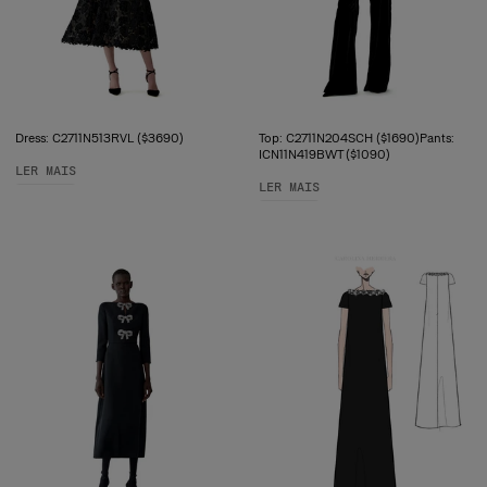
Dress: C2711N513RVL ($3690)
Top: C2711N204SCH ($1690)Pants:
ICN11N419BWT ($1090)
LER MAIS
LER MAIS