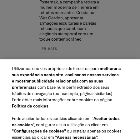
Posternak, a campanha retrata a
mulher moderna de Herrera em
retratos marcantes. Criada por
Wes Gordon, apresenta
armações esculturais e paletas
refinadas que combinam
elegância atemporal com um
toque contemporâneo.
LER MAIS
Utilizamos cookies próprios e de terceiros para
melhorar a
sua experiência neste site, analisar os nossos serviços
e mostrar publicidade relacionada com as suas
preferências
com base num perfil extraído dos seus
hábitos de navegação (por exemplo, páginas visitadas) .
Pode obter mais informações sobre cookies na página
Região/Idioma
Política de cookies
.
Pode aceitar todos os cookies clicando em "
Aceitar todos
Atendimento ao cliente
os cookies
", configurar a sua utilização ao clicar em
Encontrar uma loja
Fale conosco
"
Configurações de cookies
" ou instalar apenas os cookies
Sobre nós
essenciais ao clicar em "
Apenas necessárias
".
Envios e devoluções de Beleza
Envios e Devoluções de Moda