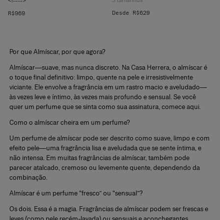
<!---->
Desde R$629
R$969
Por que Almíscar, por que agora?
Almíscar
—suave, mas nunca discreto. Na Casa Herrera, o almíscar é
o toque final definitivo:
limpo, quente na pele e irresistivelmente
viciante.
Ele envolve a fragrância em um rastro macio e aveludado—
às vezes leve e íntimo, às vezes mais profundo e sensual. Se você
quer um perfume que se sinta como sua assinatura, comece aqui.
Como o almíscar cheira em um perfume?
Um
perfume de almíscar
pode ser descrito como
suave, limpo e com
efeito pele
—uma fragrância lisa e aveludada que se sente íntima, e
não intensa. Em muitas
fragrâncias de almíscar
, também pode
parecer
atalcado, cremoso ou levemente quente
, dependendo da
combinação.
Almíscar é um perfume “fresco” ou “sensual”?
Os dois. Essa é a magia.
Fragrâncias de almíscar
podem ser
frescas e
leves
(como pele recém-lavada) ou
sensuais e aconchegantes