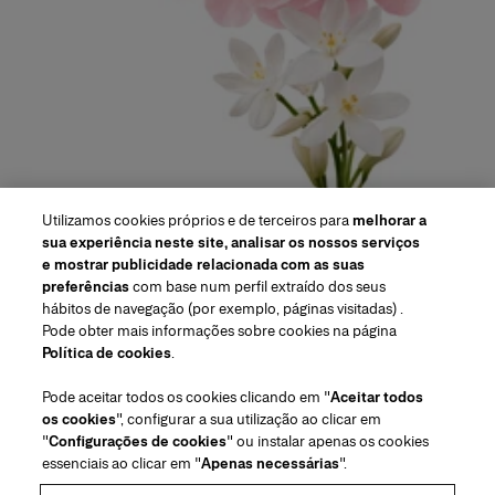
Utilizamos cookies próprios e de terceiros para
melhorar a
sua experiência neste site, analisar os nossos serviços
e mostrar publicidade relacionada com as suas
preferências
com base num perfil extraído dos seus
hábitos de navegação (por exemplo, páginas visitadas) .
Pode obter mais informações sobre cookies na página
Região/Idioma
Política de cookies
.
Pode aceitar todos os cookies clicando em "
Aceitar todos
Atendimento ao cliente
os cookies
", configurar a sua utilização ao clicar em
Encontrar uma loja
Fale conosco
"
Configurações de cookies
" ou instalar apenas os cookies
Sobre nós
essenciais ao clicar em "
Apenas necessárias
".
Envios e devoluções de Beleza
Envios e Devoluções de Moda
House of Herrera
Herrera Friends