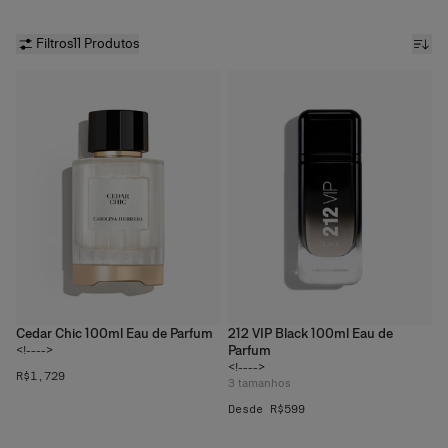
quando combinado com âmbar, madeiras, couro ou notas
florais para criar contraste. Explore fragrâncias de almíscar em
Fragrâncias de Luxo Femininas
e
Fragrâncias de Luxo
Filtros
11 Produtos
Masculinas
.
Cedar Chic 100ml Eau de Parfum
212 VIP Black 100ml Eau de
Parfum
<!---->
<!---->
R$1,729
3
tamanhos
Desde R$599