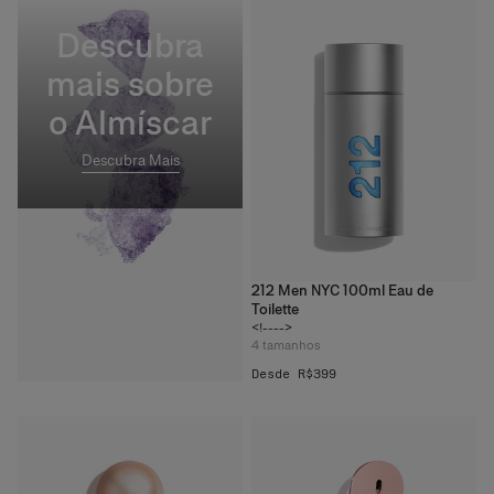
Descubra
mais sobre
o Almíscar
Descubra Mais
212 Men NYC 100ml Eau de
Toilette
<!---->
4
tamanhos
Desde R$399