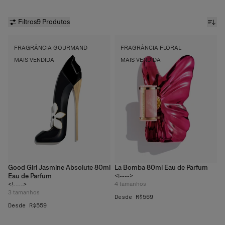
cacau, café, mel, amêndoa e acordes doces como praliné ou
algodão-doce. Esses perfis são geralmente equilibrados com
madeiras, almíscares, âmbar ou notas florais para manter a
Filtros
9 Produtos
estrutura e a elegância da fragrância. Explore fragrâncias
gourmand em
Fragrâncias de Luxo Femininas
e
Fragrâncias de
Luxo Masculinas
.
FRAGRÂNCIA GOURMAND
FRAGRÂNCIA FLORAL
MAIS VENDIDA
MAIS VENDIDA
Good Girl Jasmine Absolute 80ml
La Bomba 80ml Eau de Parfum
Eau de Parfum
<!---->
4
tamanhos
<!---->
3
tamanhos
Desde R$569
Desde R$559