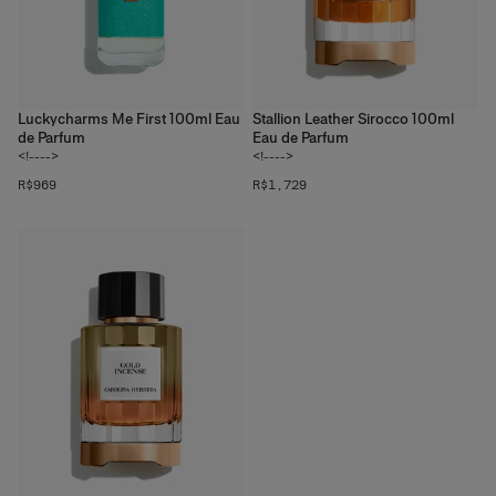
Luckycharms Me First 100ml Eau
Stallion Leather Sirocco 100ml
de Parfum
Eau de Parfum
<!---->
<!---->
R$969
R$1,729