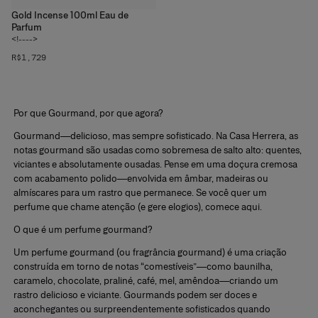
Gold Incense 100ml Eau de
Parfum
<!---->
R$1,729
Por que Gourmand, por que agora?
Gourmand
—delicioso, mas sempre sofisticado. Na Casa Herrera, as
notas gourmand são usadas como sobremesa de salto alto:
quentes,
viciantes e absolutamente ousadas.
Pense em uma doçura cremosa
com acabamento polido—envolvida em âmbar, madeiras ou
almíscares para um rastro que permanece. Se você quer um
perfume que chame atenção (e gere elogios), comece aqui.
O que é um perfume gourmand?
Um
perfume gourmand
(ou
fragrância gourmand
) é uma criação
construída em torno de notas “comestíveis”—como
baunilha,
caramelo, chocolate, praliné, café, mel, amêndoa
—criando um
rastro delicioso e viciante. Gourmands podem ser doces e
aconchegantes ou surpreendentemente sofisticados quando