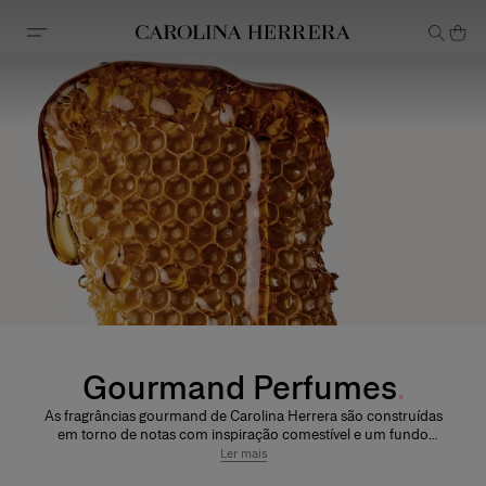
Declaração de acessibilidade
Gourmand Perfumes
As fragrâncias gourmand de Carolina Herrera são construídas
em torno de notas com inspiração comestível e um fundo
quente e de longa duração. Em nossa coleção, as assinaturas
Ler mais
gourmand incluem frequentemente baunilha, fava tonka,