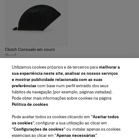
Clutch Consuelo em couro
<!---->
5
cores
Utilizamos cookies próprios e de terceiros para
melhorar a
R$‌9,650.00
sua experiência neste site, analisar os nossos serviços
e mostrar publicidade relacionada com as suas
preferências
com base num perfil extraído dos seus
hábitos de navegação (por exemplo, páginas visitadas) .
Pode obter mais informações sobre cookies na página
Região/Idioma
Política de cookies
.
Pode aceitar todos os cookies clicando em "
Aceitar todos
Atendimento ao cliente
os cookies
", configurar a sua utilização ao clicar em
Encontrar uma loja
Fale conosco
"
Configurações de cookies
" ou instalar apenas os cookies
Sobre nós
essenciais ao clicar em "
Apenas necessárias
".
Envios e devoluções de Beleza
Envios e Devoluções de Moda