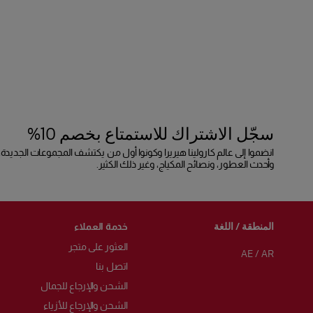
سجّل الاشتراك للاستمتاع بخصم 10%
انضموا إلى عالم كارولينا هيريرا وكونوا أول من يكتشف المجموعات الجديدة،
وأحدث العطور، ونصائح المكياج، وغير ذلك الكثير.
المنطقة / اللغة
خدمة العملاء
العثور على متجر
AE
/
AR
اتصل بنا
الشحن والإرجاع للجمال
الشحن والإرجاع للأزياء