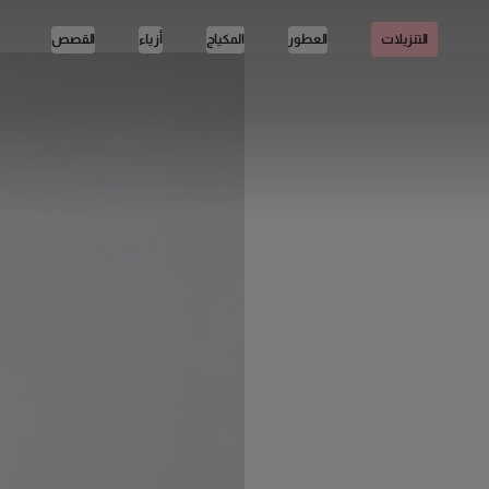
العطور
المكياج
أزياء
القصص
التنزيلات