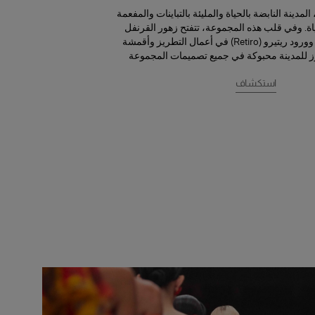
مدينة النابضة بالحياة والمليئة بالتباينات والمفعمة
. وفي قلب هذه المجموعة، تتفتح زهور القرنفل
والبنفسج (الفيوليتا) وورود ريتيرو (Retiro) في أعمال التطريز وأقمشة
ز للمدينة محبوكة في جميع تصميمات المجموعة
استكشاف