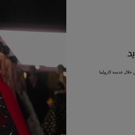
د
ن خلال عدسة كارولينا