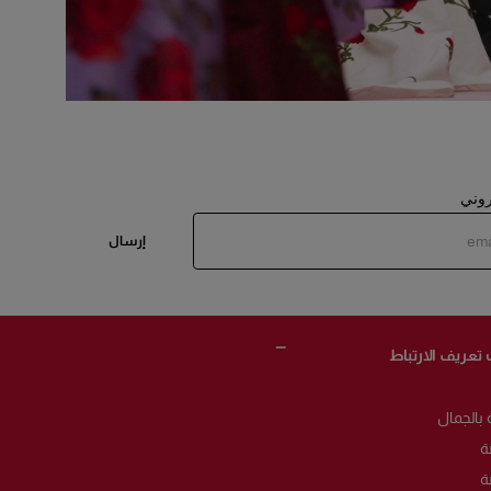
تروني
إرسال
 تعريف الارتباط
 بالجمال
ة
ة