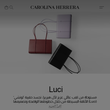
بيان إمكانية الوصول (الرابط)
Luci
مستوحاة من لقب عائلي عزيز لآل هيريرا، تجسد حقيبة ’لوتشي‘
(Luci) الأناقة البسيطة من خلال خطوطها الواضحة وتصميمها
الراقي. صُممت لتكون رفيقتكِ في كل لحظة، من الصباح وحتى
اقرأ المزيد
المساء.